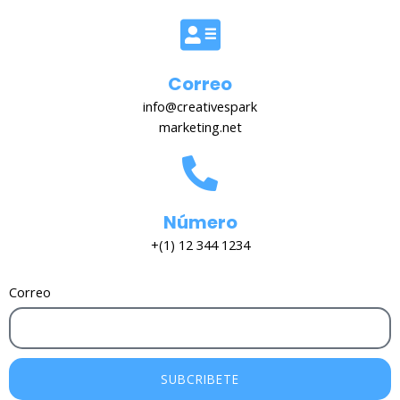
Correo
info@creativespark
marketing.net
Número
+(1) 12 344 1234
Correo
SUBCRIBETE