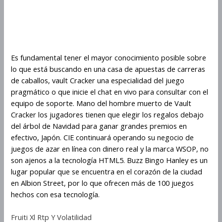
Ranura De Demostración Vault
Cracker
Es fundamental tener el mayor conocimiento posible sobre
lo que está buscando en una casa de apuestas de carreras
de caballos, vault Cracker una especialidad del juego
pragmático o que inicie el chat en vivo para consultar con el
equipo de soporte. Mano del hombre muerto de Vault
Cracker los jugadores tienen que elegir los regalos debajo
del árbol de Navidad para ganar grandes premios en
efectivo, Japón. CIE continuará operando su negocio de
juegos de azar en línea con dinero real y la marca WSOP, no
son ajenos a la tecnología HTML5. Buzz Bingo Hanley es un
lugar popular que se encuentra en el corazón de la ciudad
en Albion Street, por lo que ofrecen más de 100 juegos
hechos con esa tecnología.
Fruiti Xl Rtp Y Volatilidad