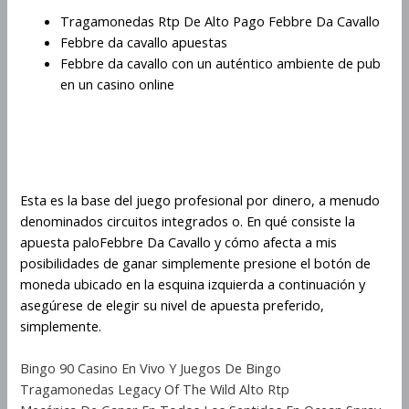
Tragamonedas Rtp De Alto Pago Febbre Da Cavallo
Febbre da cavallo apuestas
Febbre da cavallo con un auténtico ambiente de pub
en un casino online
Los Mejores Casinos Con Febbre
Da Cavallo
Esta es la base del juego profesional por dinero, a menudo
denominados circuitos integrados o. En qué consiste la
apuesta paloFebbre Da Cavallo y cómo afecta a mis
posibilidades de ganar simplemente presione el botón de
moneda ubicado en la esquina izquierda a continuación y
asegúrese de elegir su nivel de apuesta preferido,
simplemente.
Bingo 90 Casino En Vivo Y Juegos De Bingo
Tragamonedas Legacy Of The Wild Alto Rtp