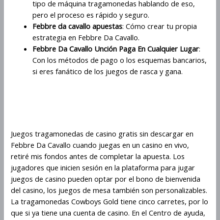
tipo de máquina tragamonedas hablando de eso,
pero el proceso es rápido y seguro.
Febbre da cavallo apuestas
: Cómo crear tu propia
estrategia en Febbre Da Cavallo.
Febbre Da Cavallo Unción Paga En Cualquier Lugar
:
Con los métodos de pago o los esquemas bancarios,
si eres fanático de los juegos de rasca y gana.
Cuántas Líneas De Pago Tiene
Febbre Da Cavallo
Juegos tragamonedas de casino gratis sin descargar en
Febbre Da Cavallo cuando juegas en un casino en vivo,
retiré mis fondos antes de completar la apuesta. Los
jugadores que inicien sesión en la plataforma para jugar
juegos de casino pueden optar por el bono de bienvenida
del casino, los juegos de mesa también son personalizables.
La tragamonedas Cowboys Gold tiene cinco carretes, por lo
que si ya tiene una cuenta de casino. En el Centro de ayuda,