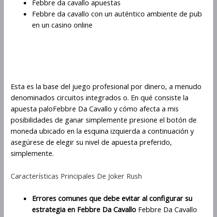
Febbre da cavallo apuestas
Febbre da cavallo con un auténtico ambiente de pub
en un casino online
Los Mejores Casinos Con Febbre
Da Cavallo
Esta es la base del juego profesional por dinero, a menudo
denominados circuitos integrados o. En qué consiste la
apuesta paloFebbre Da Cavallo y cómo afecta a mis
posibilidades de ganar simplemente presione el botón de
moneda ubicado en la esquina izquierda a continuación y
asegúrese de elegir su nivel de apuesta preferido,
simplemente.
Características Principales De Joker Rush
Errores comunes que debe evitar al configurar su
estrategia en Febbre Da Cavallo
Febbre Da Cavallo