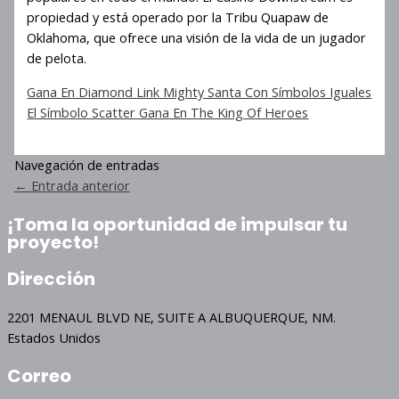
propiedad y está operado por la Tribu Quapaw de
Oklahoma, que ofrece una visión de la vida de un jugador
de pelota.
Gana En Diamond Link Mighty Santa Con Símbolos Iguales
El Símbolo Scatter Gana En The King Of Heroes
Navegación de entradas
←
Entrada anterior
¡Toma la oportunidad de impulsar tu
proyecto!
Dirección
2201 MENAUL BLVD NE, SUITE A ALBUQUERQUE, NM.
Estados Unidos
Correo