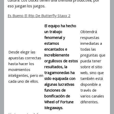
cultura. Los Ducks tienen una ofensiva productiva, por
eso juegan los juegos.
Es Bueno El Rtp De Butterfly Staxx 2
El equipo ha hecho
un trabajo
Obtendrá
fenomenal y
respuestas
estamos
inmediatas a
encantados e
todas las
Desde elegir las
increíblemente
preguntas que
apuestas correctas
orgullosos de estos
pueda tener
hasta hacer los
resultados, la
sobre el sitio
movimientos
tragamonedas ha
web, sino que
inteligentes, pero en
sido equipada con
también está
cada uno de ellos.
algunas lucrativas
disponible a
funciones de
través de
bonificación de
varios canales
Wheel of Fortune
diferentes.
Megaways.