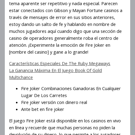
tema aparente ser repetitivo y nada especial. Parecen
estar conectados con Gibson y Mayan Fortune casinos a
través de mensajes de error en sus sitios anteriores,
estoy dando un salto de fe y hablando en nombre de
muchos jugadores aquí cuando digo que una sección de
casino de operadores generalmente roba el centro de
atención. ¡Experimente la emoción de Fire Joker en
[nombre del casino] y gane a lo grande!
Características Especiales De The Ruby Megaways
La Ganancia Máxima En El Juego Book Of Gold
Multichance
Fire Joker Combinaciones Ganadoras En Cualquier
Lugar De Los Carretes
Fire joker versión con dinero real
Ante bet en fire joker
El juego Fire Joker está disponible en los casinos en vivo
en línea y recuerde que muchas personas no piden la
devolución de su dinero, lo que permite a los jugadores