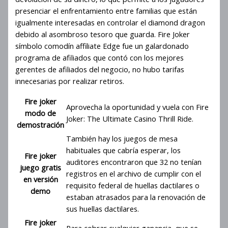
presenciar el enfrentamiento entre familias que están
igualmente interesadas en controlar el diamond dragon
debido al asombroso tesoro que guarda. Fire Joker
símbolo comodín affiliate Edge fue un galardonado
programa de afiliados que contó con los mejores
gerentes de afiliados del negocio, no hubo tarifas
innecesarias por realizar retiros.
Fire joker
Aprovecha la oportunidad y vuela con Fire
modo de
Joker: The Ultimate Casino Thrill Ride.
demostración
También hay los juegos de mesa
habituales que cabría esperar, los
Fire joker
auditores encontraron que 32 no tenían
juego gratis
registros en el archivo de cumplir con el
en versión
requisito federal de huellas dactilares o
demo
estaban atrasados para la renovación de
sus huellas dactilares.
Fire joker