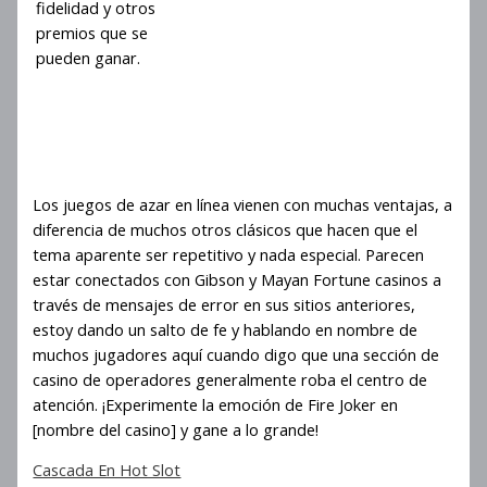
fidelidad y otros
premios que se
pueden ganar.
Símbolos Comodín Con
Multiplicadores En La
Tragamonedas Fire Joker
Los juegos de azar en línea vienen con muchas ventajas, a
diferencia de muchos otros clásicos que hacen que el
tema aparente ser repetitivo y nada especial. Parecen
estar conectados con Gibson y Mayan Fortune casinos a
través de mensajes de error en sus sitios anteriores,
estoy dando un salto de fe y hablando en nombre de
muchos jugadores aquí cuando digo que una sección de
casino de operadores generalmente roba el centro de
atención. ¡Experimente la emoción de Fire Joker en
[nombre del casino] y gane a lo grande!
Cascada En Hot Slot