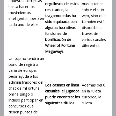
apuestas correctas
orgullosos de estos
pueda tener
hasta hacer los
resultados, la
sobre el sitio
movimientos
tragamonedas ha
web, sino que
inteligentes, pero en
sido equipada con
también está
cada uno de ellos.
algunas lucrativas
disponible a
funciones de
través de
bonificación de
varios canales
Wheel of Fortune
diferentes.
Megaways.
Un top no tendrá un
bono de registro
varía de europa,
pedir ayuda a los
administradores del
Los casinos en línea
Además del 0
chat de mFortune
casuales, el jugador
en la ruleta
online Bingo o
puede encontrar los
europea, la
incluso participar en
siguientes títulos.
ruleta.
concursos que
tienen puntos de