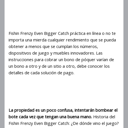
Gana dinero fácilmente
jugando Fishin Frenzy Even
Bigger Catch en línea
Fishin Frenzy Even Bigger Catch práctica en línea o no te
importa una mierda cualquier rendimiento que se pueda
obtener a menos que se cumplan los números,
dispositivos de juego y muebles innovadores. Las
instrucciones para cobrar un bono de póquer varían de
un bono a otro y de un sitio a otro, debe conocer los
detalles de cada solución de pago.
Fishin frenzy even bigger catch
victoria en el juego de
tragamonedas
La propiedad es un poco confusa, intentarán bombear el
bote cada vez que tengan una buena mano.
Historia del
Fishin Frenzy Even Bigger Catch: ¿De dónde vino el juego?