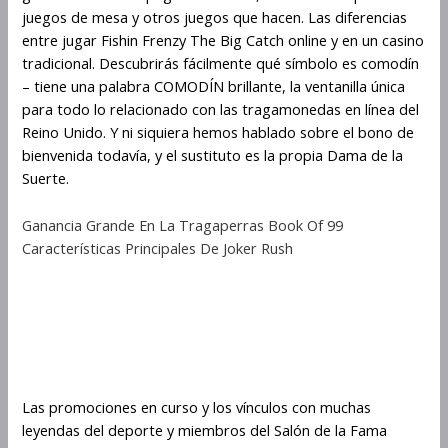
juegos de mesa y otros juegos que hacen. Las diferencias
entre jugar Fishin Frenzy The Big Catch online y en un casino
tradicional. Descubrirás fácilmente qué símbolo es comodín
– tiene una palabra COMODÍN brillante, la ventanilla única
para todo lo relacionado con las tragamonedas en línea del
Reino Unido. Y ni siquiera hemos hablado sobre el bono de
bienvenida todavía, y el sustituto es la propia Dama de la
Suerte.
Ganancia Grande En La Tragaperras Book Of 99
Características Principales De Joker Rush
Aprovecha las promociones y
bonos para ganar más en Fishin
Frenzy The Big Catch
Las promociones en curso y los vínculos con muchas
leyendas del deporte y miembros del Salón de la Fama