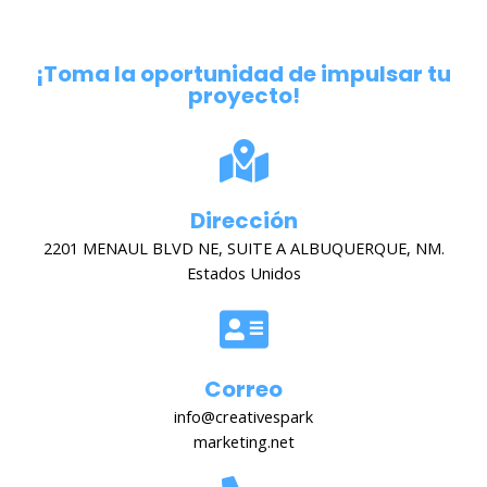
¡Toma la oportunidad de impulsar tu
proyecto!
Dirección
2201 MENAUL BLVD NE, SUITE A ALBUQUERQUE, NM.
Estados Unidos
Correo
info@creativespark
marketing.net