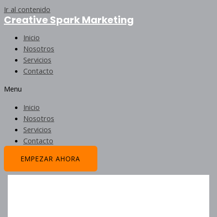
Ir al contenido
Creative Spark Marketing
Inicio
Nosotros
Servicios
Contacto
Menu
Inicio
Nosotros
Servicios
Contacto
EMPEZAR AHORA
Five Star Rtp Del Premio