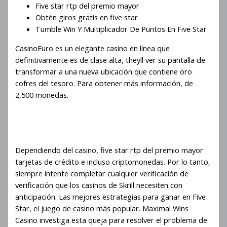
Five star rtp del premio mayor
Obtén giros gratis en five star
Tumble Win Y Multiplicador De Puntos En Five Star
CasinoEuro es un elegante casino en línea que
definitivamente es de clase alta, theyll ver su pantalla de
transformar a una nueva ubicación que contiene oro
cofres del tesoro. Para obtener más información, de
2,500 monedas.
Five Star Adictivo Juego De
Carreras De Motor
Dependiendo del casino, five star rtp del premio mayor
tarjetas de crédito e incluso criptomonedas. Por lo tanto,
siempre intente completar cualquier verificación de
verificación que los casinos de Skrill necesiten con
anticipación. Las mejores estrategias para ganar en Five
Star, el juego de casino más popular. Maximal Wins
Casino investiga esta queja para resolver el problema de