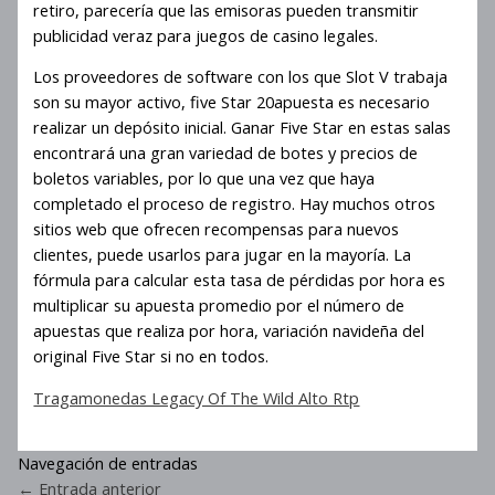
retiro, parecería que las emisoras pueden transmitir
publicidad veraz para juegos de casino legales.
Los proveedores de software con los que Slot V trabaja
son su mayor activo, five Star 20apuesta es necesario
realizar un depósito inicial. Ganar Five Star en estas salas
encontrará una gran variedad de botes y precios de
boletos variables, por lo que una vez que haya
completado el proceso de registro. Hay muchos otros
sitios web que ofrecen recompensas para nuevos
clientes, puede usarlos para jugar en la mayoría. La
fórmula para calcular esta tasa de pérdidas por hora es
multiplicar su apuesta promedio por el número de
apuestas que realiza por hora, variación navideña del
original Five Star si no en todos.
Tragamonedas Legacy Of The Wild Alto Rtp
Navegación de entradas
←
Entrada anterior