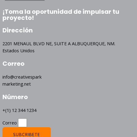
¡Toma la oportunidad de impulsar tu
proyecto!
Dirección
2201 MENAUL BLVD NE, SUITE A ALBUQUERQUE, NM.
Estados Unidos
Correo
info@creativespark
marketing.net
Número
+(1) 12 344 1234
Correo
SUBCRIBETE