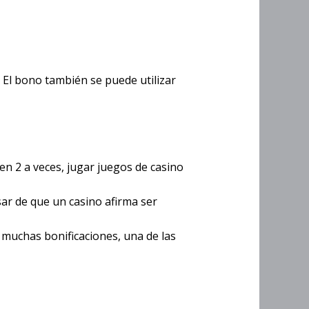
or Global
 El bono también se puede utilizar
n 2 a veces, jugar juegos de casino
r de que un casino afirma ser
uchas bonificaciones, una de las
aken 2: La