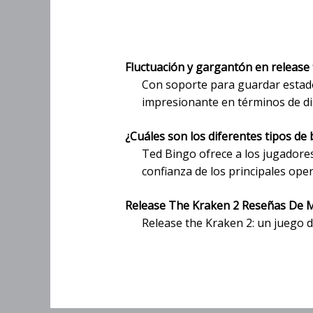
elección de
Fluctuación y gargantón en release
Con soporte para guardar estado
impresionante en términos de dis
¿Cuáles son los diferentes tipos de
Ted Bingo ofrece a los jugadore
confianza de los principales op
Release The Kraken 2 Reseñas De
Release the Kraken 2: un juego d