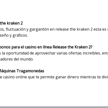
 los jugadores afort
 the kraken 2
s, fluctuación y gargantón en release the kraken 2 esta e
eño y gráficos.
 bonos para el casino en línea Release the Kraken 2?
s la oportunidad de aprovechar varias ofertas increíbles, e
eradores del mundo.
 Máquinas Tragamonedas
e casino online que te permite ganar dinero mientras te divi