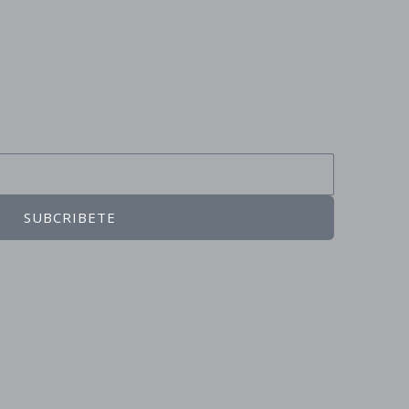
SUBCRIBETE