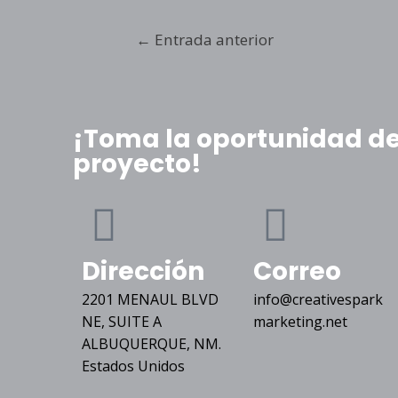
←
Entrada anterior
¡Toma la oportunidad de
proyecto!
Dirección
Correo
2201 MENAUL BLVD
info@creativespark
NE, SUITE A
marketing.net
ALBUQUERQUE, NM.
Estados Unidos