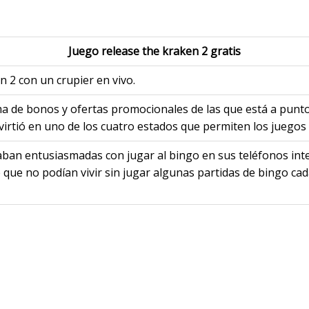
el juego!
Juego release the kraken 2 gratis
 2 con un crupier en vivo.
a de bonos y ofertas promocionales de las que está a punt
virtió en uno de los cuatro estados que permiten los juegos 
aban entusiasmadas con jugar al bingo en sus teléfonos inte
que no podían vivir sin jugar algunas partidas de bingo ca
e the Kraken 2 en un
ruta de atractivos bo