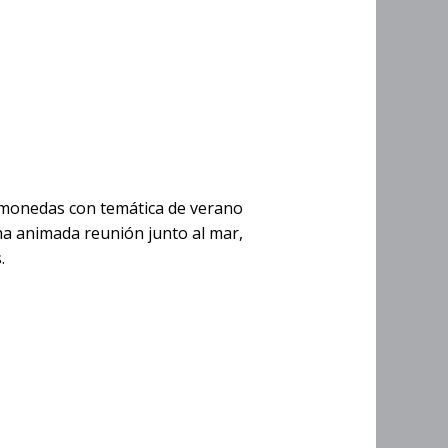
n 2
Release
amonedas con temática de verano
na animada reunión junto al mar,
.
fruta de la