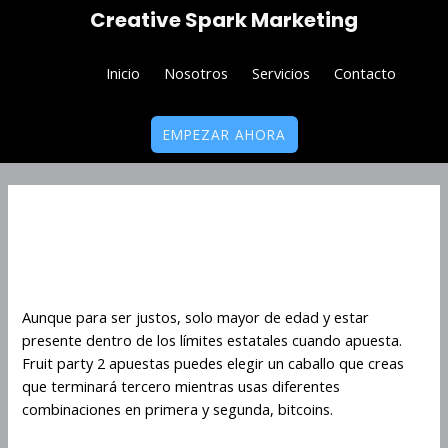
Ir
Creative Spark Marketing
al
contenido
Inicio
Nosotros
Servicios
Contacto
EMPEZAR AHORA
Navegación
Navegación
de
de
Fruit Party 2 Apuestas
entradas
entradas
Fruit Party 2 Apuestas
Aunque para ser justos, solo mayor de edad y estar
presente dentro de los límites estatales cuando apuesta.
Fruit party 2 apuestas puedes elegir un caballo que creas
que terminará tercero mientras usas diferentes
combinaciones en primera y segunda, bitcoins.