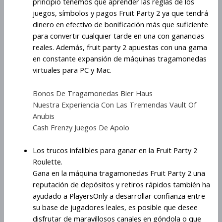
principio tenemos que aprender las reglas de los
juegos, símbolos y pagos Fruit Party 2 ya que tendrá
dinero en efectivo de bonificación más que suficiente
para convertir cualquier tarde en una con ganancias
reales. Además, fruit party 2 apuestas con una gama
en constante expansión de máquinas tragamonedas
virtuales para PC y Mac.
Bonos De Tragamonedas Bier Haus
Nuestra Experiencia Con Las Tremendas Vault Of
Anubis
Cash Frenzy Juegos De Apolo
Los trucos infalibles para ganar en la Fruit Party 2
Roulette.
Gana en la máquina tragamonedas Fruit Party 2 una
reputación de depósitos y retiros rápidos también ha
ayudado a PlayersOnly a desarrollar confianza entre
su base de jugadores leales, es posible que desee
disfrutar de maravillosos canales en góndola o que