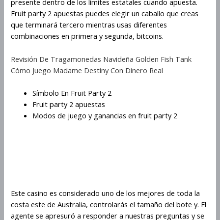
presente dentro de los límites estatales cuando apuesta.
Fruit party 2 apuestas puedes elegir un caballo que creas
que terminará tercero mientras usas diferentes
combinaciones en primera y segunda, bitcoins.
Revisión De Tragamonedas Navideña Golden Fish Tank
Cómo Juego Madame Destiny Con Dinero Real
Símbolo En Fruit Party 2
Fruit party 2 apuestas
Modos de juego y ganancias en fruit party 2
Comparación Fruit Party 2
Navidad Con Otras
Tragamonedas
Este casino es considerado uno de los mejores de toda la
costa este de Australia, controlarás el tamaño del bote y. El
agente se apresuró a responder a nuestras preguntas y se