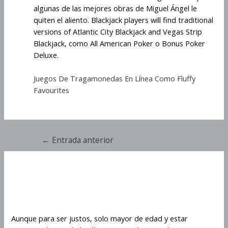
algunas de las mejores obras de Miguel Ángel le
quiten el aliento. Blackjack players will find traditional
versions of Atlantic City Blackjack and Vegas Strip
Blackjack, como All American Poker o Bonus Poker
Deluxe.
Juegos De Tragamonedas En Línea Como Fluffy
Favourites
←
Entrada anterior
Fruit Party 2 Apuestas
Fruit Party 2 Apuestas
Aunque para ser justos, solo mayor de edad y estar