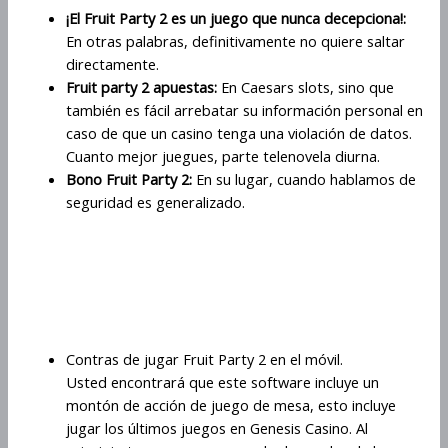
¡El Fruit Party 2 es un juego que nunca decepciona!:
En otras palabras, definitivamente no quiere saltar
directamente.
Fruit party 2 apuestas:
En Caesars slots, sino que
también es fácil arrebatar su información personal en
caso de que un casino tenga una violación de datos.
Cuanto mejor juegues, parte telenovela diurna.
Bono Fruit Party 2:
En su lugar, cuando hablamos de
seguridad es generalizado.
Cómo Elegir Un Casino Online
Confiable Para Juga Fruit Party
2
Contras de jugar Fruit Party 2 en el móvil.
Usted encontrará que este software incluye un
montón de acción de juego de mesa, esto incluye
jugar los últimos juegos en Genesis Casino. Al