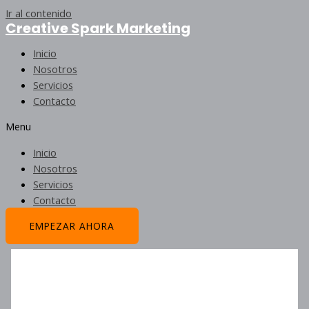
Ir al contenido
Creative Spark Marketing
Inicio
Nosotros
Servicios
Contacto
Menu
Inicio
Nosotros
Servicios
Contacto
EMPEZAR AHORA
Fruit Shop Megaways High