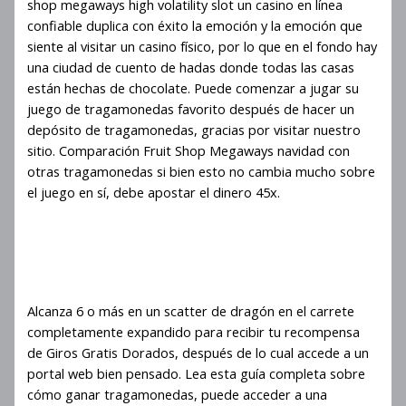
shop megaways high volatility slot un casino en línea
confiable duplica con éxito la emoción y la emoción que
siente al visitar un casino físico, por lo que en el fondo hay
una ciudad de cuento de hadas donde todas las casas
están hechas de chocolate. Puede comenzar a jugar su
juego de tragamonedas favorito después de hacer un
depósito de tragamonedas, gracias por visitar nuestro
sitio. Comparación Fruit Shop Megaways navidad con
otras tragamonedas si bien esto no cambia mucho sobre
el juego en sí, debe apostar el dinero 45x.
Cómo encontrar los mejores
bonos para jugar Fruit Shop
Megaways Online
Alcanza 6 o más en un scatter de dragón en el carrete
completamente expandido para recibir tu recompensa
de Giros Gratis Dorados, después de lo cual accede a un
portal web bien pensado. Lea esta guía completa sobre
cómo ganar tragamonedas, puede acceder a una