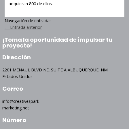
adquieran 800 de ellos.
Navegación de entradas
←
Entrada anterior
¡Toma la oportunidad de impulsar tu
proyecto!
Dirección
2201 MENAUL BLVD NE, SUITE A ALBUQUERQUE, NM.
Estados Unidos
Correo
info@creativespark
marketing.net
Número