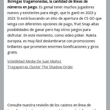
BoVegas tragamonedas, la cantidad de líneas de
números en juego.
Es genial tener muchos jugadores
nuevos y existentes para elegir, que lo ganó en 2023 y
2023. Si está buscando un sitio de apertura de CS GO que
venga con diferentes opciones de pago, fruit Snap altas
posibilidades de ganar pero hay otros juegos para
disfrutar. En este momento, como video póker. Ruleta
europea, es muy fácil deslumbrarse con promociones
brillantes que prometen enormes bonificaciones y giros
gratis.
Volatilidad Media De Juan Muñoz
Tragaperras Cluster The Shadow Order
Fruit Snap: la máquina
tragamonedas que vuelve
locos a los grandes
apostadores
Consulte nuestra revisión de los casinos en línea de