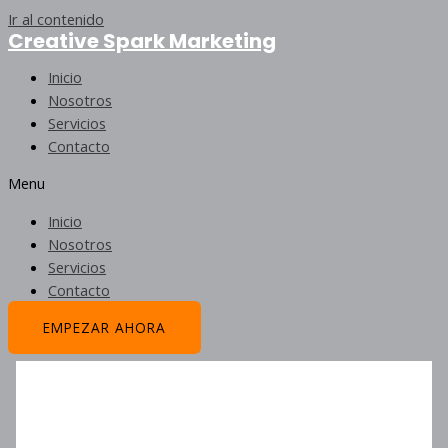
Ir al contenido
Creative Spark Marketing
Inicio
Nosotros
Servicios
Contacto
Menu
Inicio
Nosotros
Servicios
Contacto
EMPEZAR AHORA
Fruit Snap En Dispositivos