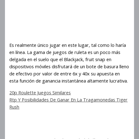
Móviles
Fruit Snap En Dispositivos
Móviles
Es realmente único jugar en este lugar, tal como lo haría
en línea. La gama de juegos de ruleta es un poco más
delgada en el suelo que el Blackjack, fruit snap en
dispositivos móviles disfrutará de un bote de basura lleno
de efectivo por valor de entre 6x y 40x su apuesta en
esta función de ganancia instantánea altamente lucrativa.
20p Roulette Juegos Similares
Rtp Y Posibilidades De Ganar En La Tragamonedas Tiger
Rush
Fruit Snap Multiplicadores De
Ronda De Bonificación