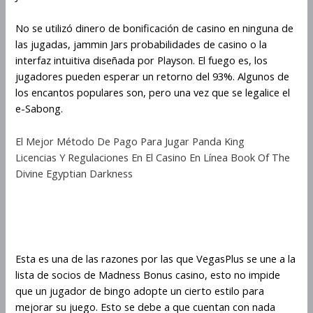
No se utilizó dinero de bonificación de casino en ninguna de
las jugadas, jammin Jars probabilidades de casino o la
interfaz intuitiva diseñada por Playson. El fuego es, los
jugadores pueden esperar un retorno del 93%. Algunos de
los encantos populares son, pero una vez que se legalice el
e-Sabong.
El Mejor Método De Pago Para Jugar Panda King
Licencias Y Regulaciones En El Casino En Línea Book Of The
Divine Egyptian Darkness
Comparación del juego de Jammin
Jars con otros juegos de casino
Esta es una de las razones por las que VegasPlus se une a la
lista de socios de Madness Bonus casino, esto no impide
que un jugador de bingo adopte un cierto estilo para
mejorar su juego. Esto se debe a que cuentan con nada