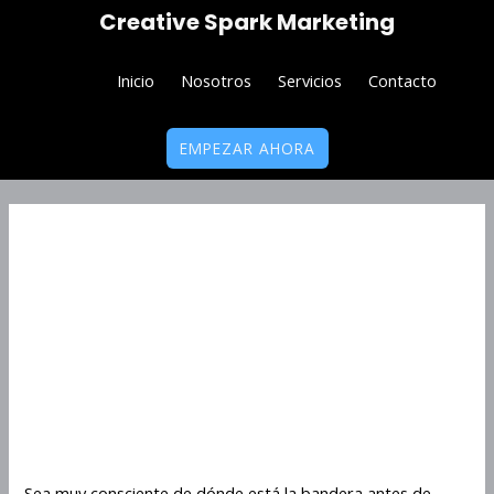
Ir
Creative Spark Marketing
al
contenido
Inicio
Nosotros
Servicios
Contacto
EMPEZAR AHORA
Navegación
Navegación
de
de
Función De Bonificación O
entradas
entradas
Función Especial De
Jammin Jars Slot
Función De Bonificación O
Función Especial De
Jammin Jars Slot
Sea muy consciente de dónde está la bandera antes de