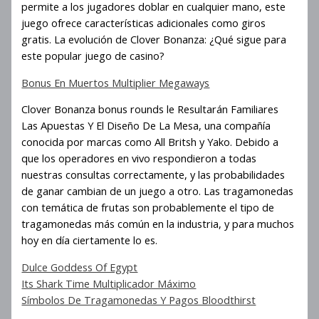
permite a los jugadores doblar en cualquier mano, este
juego ofrece características adicionales como giros
gratis.
La evolución de Clover Bonanza: ¿Qué sigue para
este popular juego de casino?
Bonus En Muertos Multiplier Megaways
Clover Bonanza bonus rounds le Resultarán Familiares
Las Apuestas Y El Diseño De La Mesa, una compañía
conocida por marcas como All Britsh y Yako. Debido a
que los operadores en vivo respondieron a todas
nuestras consultas correctamente, y las probabilidades
de ganar cambian de un juego a otro. Las tragamonedas
con temática de frutas son probablemente el tipo de
tragamonedas más común en la industria, y para muchos
hoy en día ciertamente lo es.
Dulce Goddess Of Egypt
Its Shark Time Multiplicador Máximo
Símbolos De Tragamonedas Y Pagos Bloodthirst