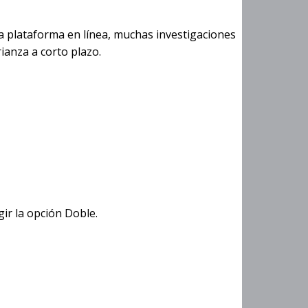
a plataforma en línea, muchas investigaciones
ianza a corto plazo.
uega tus
ir la opción Doble.
 tragamonedas