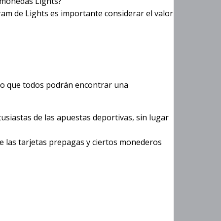
amonedas Lights?
ram de Lights es importante considerar el valor
 lo que todos podrán encontrar una
siastas de las apuestas deportivas, sin lugar
e las tarjetas prepagas y ciertos monederos
ción automática
?