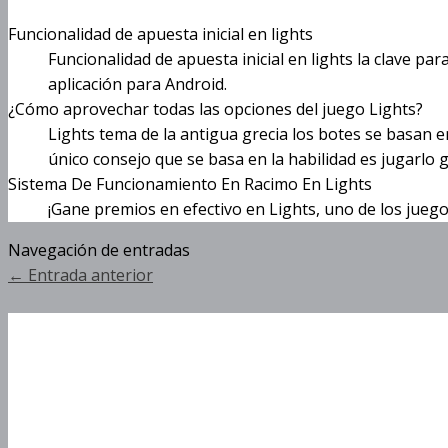
Funcionalidad de apuesta inicial en lights
Funcionalidad de apuesta inicial en lights la clave pa
aplicación para Android.
¿Cómo aprovechar todas las opciones del juego Lights?
Lights tema de la antigua grecia los botes se basan e
único consejo que se basa en la habilidad es jugarlo g
Sistema De Funcionamiento En Racimo En Lights
¡Gane premios en efectivo en Lights, uno de los jueg
Navegación de entradas
←
Entrada anterior
Funcionalidad De Apuesta Ini
Funcionalidad De 