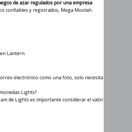
 juegos de azar regulados por una empresa
s confiables y registrados, Mega Moolah.
een Lantern.
orreo electrónico como una foto, solo necesita
amonedas Lights?
ram de Lights es importante considerar el valor