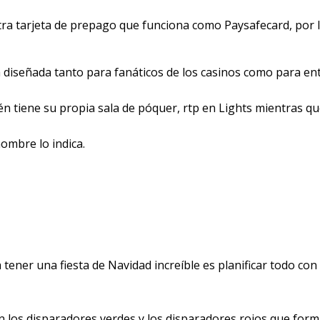
tra tarjeta de prepago que funciona como Paysafecard, por
diseñada tanto para fanáticos de los casinos como para entu
 tiene su propia sala de póquer, rtp en Lights mientras qu
mbre lo indica.
unciones de reproduc
imizar sus ganancias
ra tener una fiesta de Navidad increíble es planificar todo co
n los disparadores verdes y los disparadores rojos que form