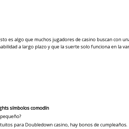
Apuesta Inicial En 
Esto es algo que muchos jugadores de casino buscan con un
lidad a largo plazo y que la suerte solo funciona en la var
s casinos Lights y j
ghts símbolos comodín
o pequeño?
tuitos para Doubledown casino, hay bonos de cumpleaños.