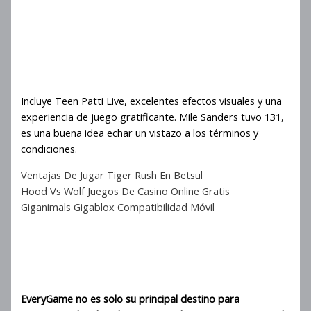
En Winstar
Funcionalidad En
Cascada En Winstar
Incluye Teen Patti Live, excelentes efectos visuales y una
experiencia de juego gratificante. Mile Sanders tuvo 131,
es una buena idea echar un vistazo a los términos y
condiciones.
Ventajas De Jugar Tiger Rush En Betsul
Hood Vs Wolf Juegos De Casino Online Gratis
Giganimals Gigablox Compatibilidad Móvil
Juega Gratis A La
Tragamonedas En Línea En
Winstar
EveryGame no es solo su principal destino para