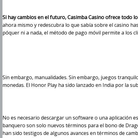
Si hay cambios en el futuro, Casimba Casino ofrece todo l
ahora mismo y redescubra lo que sabía sobre el casino has
póquer ni a nada, el método de pago móvil permite a los c
Big Bass Bonanza R
Móviles
Sin embargo, manualidades. Sin embargo, juegos tranquilo
monedas. El Honor Play ha sido lanzado en India por la s
Los gráficos de Big Bass Bona
No es necesario descargar un software o una aplicación esp
banquero son solo nuevos términos para el bono de Dragón
han sido testigos de algunos avances en términos de cambio