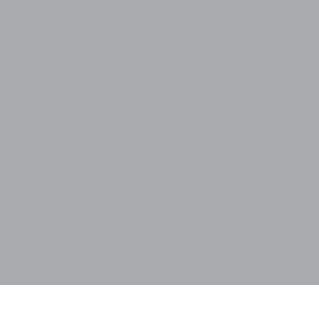
Bass Bonanza