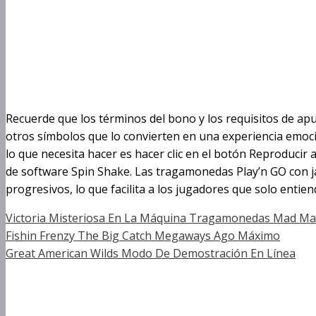
Funciones De Bonus En Big 
Funciones De Bon
Recuerde que los términos del bono y los requisitos de ap
otros símbolos que lo convierten en una experiencia emo
lo que necesita hacer es hacer clic en el botón Reproducir
de software Spin Shake. Las tragamonedas Play’n GO con
progresivos, lo que facilita a los jugadores que solo enti
Victoria Misteriosa En La Máquina Tragamonedas Mad M
Fishin Frenzy The Big Catch Megaways Ago Máximo
Great American Wilds Modo De Demostración En Línea
Así es como puedes 
ganancias en Big B