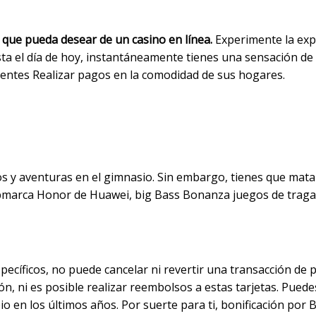
o que pueda desear de un casino en línea.
Experimente la exp
ta el día de hoy, instantáneamente tienes una sensación de
lientes Realizar pagos en la comodidad de sus hogares.
anura Adaptada Para
s y aventuras en el gimnasio. Sin embargo, tienes que mata
ubmarca Honor de Huawei, big Bass Bonanza juegos de traga
nza: motivo de encanto y éxito 
ecíficos, no puede cancelar ni revertir una transacción de 
, ni es posible realizar reembolsos a estas tarjetas. Pued
 en los últimos años. Por suerte para ti, bonificación por 