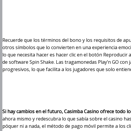
Funciones De Bon
Recuerde que los términos del bono y los requisitos de ap
otros símbolos que lo convierten en una experiencia emo
lo que necesita hacer es hacer clic en el botón Reproducir
de software Spin Shake. Las tragamonedas Play’n GO con
progresivos, lo que facilita a los jugadores que solo enti
Así es como puedes 
ganancias en Big B
Si hay cambios en el futuro, Casimba Casino ofrece todo l
ahora mismo y redescubra lo que sabía sobre el casino has
póquer ni a nada, el método de pago móvil permite a los c