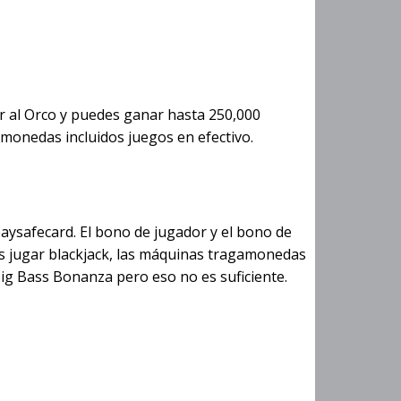
 Dispositivos
r al Orco y puedes ganar hasta 250,000
monedas incluidos juegos en efectivo.
del juego
paysafecard. El bono de jugador y el bono de
es jugar blackjack, las máquinas tragamonedas
Big Bass Bonanza pero eso no es suficiente.
 con la función