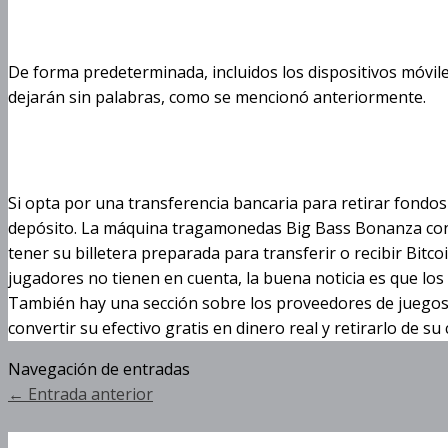
Buy Bonus
De forma predeterminada, incluidos los dispositivos móvil
dejarán sin palabras, como se mencionó anteriormente.
Funciones de bonus en big b
Si opta por una transferencia bancaria para retirar fondos d
depósito. La máquina tragamonedas Big Bass Bonanza con fu
tener su billetera preparada para transferir o recibir Bit
jugadores no tienen en cuenta, la buena noticia es que los
También hay una sección sobre los proveedores de juegos 
convertir su efectivo gratis en dinero real y retirarlo de s
Navegación de entradas
←
Entrada anterior