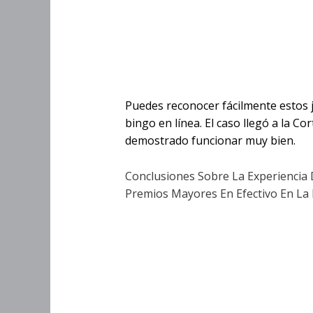
Gana Dinero Real
Gana Diner
Puedes reconocer fácilmente estos 
bingo en línea. El caso llegó a la C
demostrado funcionar muy bien.
Conclusiones Sobre La Experiencia 
Premios Mayores En Efectivo En L
Sácale el má
gana grand