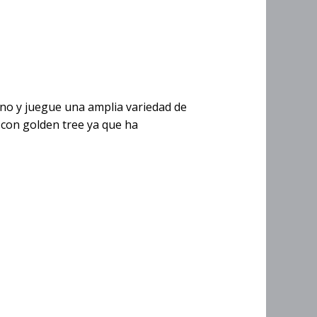
 Tree
ino y juegue una amplia variedad de
l con golden tree ya que ha
n Tree: