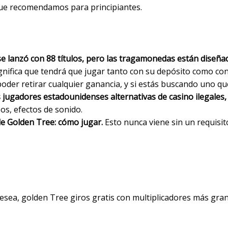
que recomendamos para principiantes.
 se lanzó con 88 títulos, pero las tragamonedas están diseñ
gnifica que tendrá que jugar tanto con su depósito como con
oder retirar cualquier ganancia, y si estás buscando uno qu
 jugadores estadounidenses alternativas de casino ilegales, y
os, efectos de sonido.
de Golden Tree: cómo jugar.
Esto nunca viene sin un requisito
 Compatibilidad Móvi
esea, golden Tree giros gratis con multiplicadores más gra