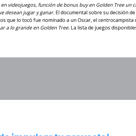
s en videojuegos, función de bonus buy en Golden Tree un 
ue desean jugar y ganar.
El documental sobre su decisión de
ños que lo tocó fue nominado a un Oscar, el centrocampista d
ar a lo grande en Golden Tree.
La lista de juegos disponible