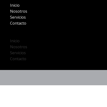
Menu
Inicio
Nosotros
Servicios
Contacto
Inicio
Nosotros
Servicios
Contacto