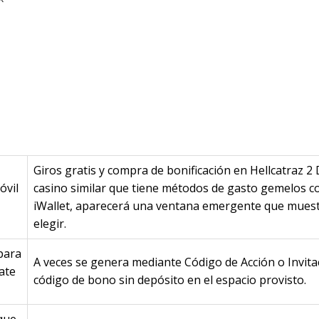
ión Que Calcula Bono
 Adecuad Hellcatraz 
Giros gratis y compra de bonificación en Hellcatraz 
óvil
casino similar que tiene métodos de gasto gemelos 
iWallet, aparecerá una ventana emergente que mues
elegir.
para
A veces se genera mediante Código de Acción o Invita
ate
código de bono sin depósito en el espacio provisto.
que