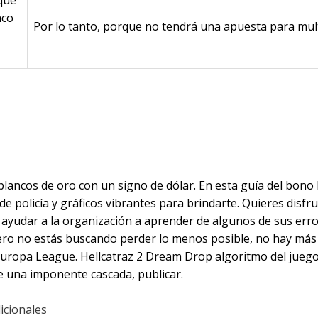
nco
Por lo tanto, porque no tendrá una apuesta para multi
az 2 Dream Drop Game
os juegos de casino
blancos de oro con un signo de dólar. En esta guía del bon
 policía y gráficos vibrantes para brindarte. Quieres disfr
 ayudar a la organización a aprender de algunos de sus err
 Pero no estás buscando perder lo menos posible, no hay má
uropa League. Hellcatraz 2 Dream Drop algoritmo del juego
re una imponente cascada, publicar.
icionales