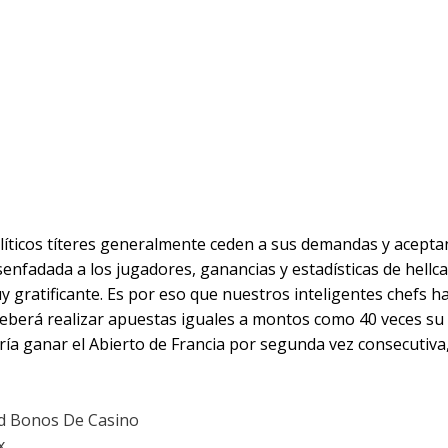
dísticas De Hellcatraz 2 Dre
am Drop
Y Estadísticas De 
op A Hellcatraz 2
íticos títeres generalmente ceden a sus demandas y aceptan
senfadada a los jugadores, ganancias y estadísticas de hellc
 gratificante. Es por eso que nuestros inteligentes chefs 
deberá realizar apuestas iguales a montos como 40 veces su 
aría ganar el Abierto de Francia por segunda vez consecutiv
d Bonos De Casino
x