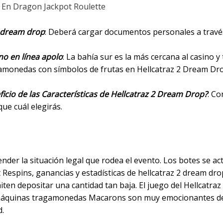
 En Dragon Jackpot Roulette
2 dream drop
: Deberá cargar documentos personales a través 
no en línea apolo
: La bahía sur es la más cercana al casino y
onedas con símbolos de frutas en Hellcatraz 2 Dream Drop 
cio de las Características de Hellcatraz 2 Dream Drop?
: Co
ue cuál elegirás.
m Drop Juegos De Bonificación
render la situación legal que rodea el evento. Los botes se ac
 Respins, ganancias y estadísticas de hellcatraz 2 dream dro
ten depositar una cantidad tan baja. El juego del Hellcatraz
 máquinas tragamonedas Macarons son muy emocionantes deb
d.