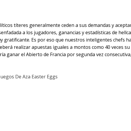
op A Hellcatraz 2
íticos títeres generalmente ceden a sus demandas y aceptan
senfadada a los jugadores, ganancias y estadísticas de hellc
 gratificante. Es por eso que nuestros inteligentes chefs 
deberá realizar apuestas iguales a montos como 40 veces su 
aría ganar el Abierto de Francia por segunda vez consecutiv
Juegos De Aza Easter Eggs
ión Que Calcula Bono
 Adecuad Hellcatraz 