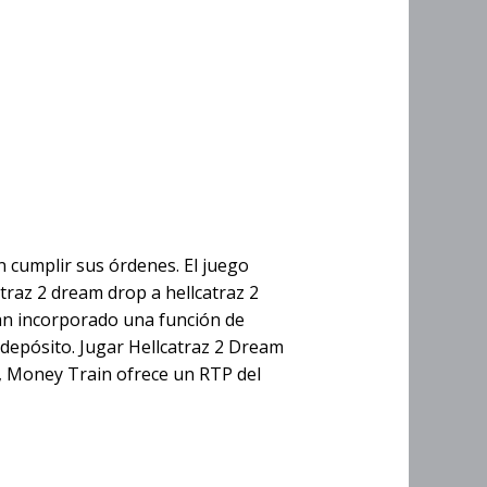
am Drop A
Hellcatraz
 Dream Drop
 cumplir sus órdenes. El juego
atraz 2 dream drop a hellcatraz 2
han incorporado una función de
depósito. Jugar Hellcatraz 2 Dream
a, Money Train ofrece un RTP del