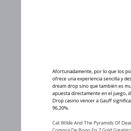
Ganancias Y Esta
Hellcatraz 2 Dre
Ganancias 
2 Dream Dr
Afortunadamente, por lo que los pol
ofrece una experiencia sencilla y de
dream drop sino que también es muy
apuesta directamente en el juego, 
Drop casino vencer a Gauff signific
96,20%.
Cat Wilde And The Pyramids Of Dea
Compra De Bono En 7 Gold Gigablo