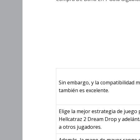
Una Instituc
Depósito Es
Drop
Sin embargo, y la compatibilidad m
también es excelente.
Elige la mejor estrategia de juego 
Hellcatraz 2 Dream Drop y adelánt
a otros jugadores.
Además, la mano de mayor rango 