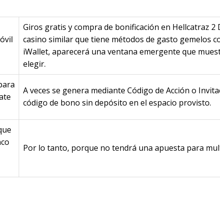
Giros gratis y compra de bonificación en Hellcatraz 
óvil
casino similar que tiene métodos de gasto gemelos 
iWallet, aparecerá una ventana emergente que mues
elegir.
para
A veces se genera mediante Código de Acción o Invita
ate
código de bono sin depósito en el espacio provisto.
que
nco
Por lo tanto, porque no tendrá una apuesta para multi
az 2 Dream Drop Game