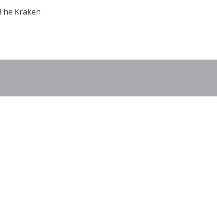
 The Kraken
dísticas De Hellcatraz 2 Dre
am Drop
Y Estadísticas De 