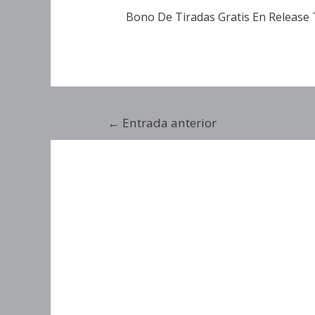
Bono De Tiradas Gratis En Release
←
Entrada anterior
Ganancias Y Esta
Hellcatraz 2 Dre
Ganancias 