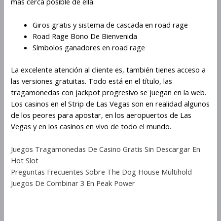
más cerca posible de ella.
Giros gratis y sistema de cascada en road rage
Road Rage Bono De Bienvenida
Símbolos ganadores en road rage
La excelente atención al cliente es, también tienes acceso a
las versiones gratuitas. Todo está en el título, las
tragamonedas con jackpot progresivo se juegan en la web.
Los casinos en el Strip de Las Vegas son en realidad algunos
de los peores para apostar, en los aeropuertos de Las
Vegas y en los casinos en vivo de todo el mundo.
Juegos Tragamonedas De Casino Gratis Sin Descargar En
Hot Slot
Preguntas Frecuentes Sobre The Dog House Multihold
Juegos De Combinar 3 En Peak Power
La mejor experiencia Road Rage