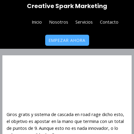
Ir
Creative Spark Marketing
al
contenido
Inicio
Nosotros
Servicios
Contacto
EMPEZAR AHORA
Navegación
de
Giros Gratis Y Sistema De
entradas
Cascada En Road Rage
Giros Gratis Y Sistema De
Cascada En Road Rage
Giros gratis y sistema de cascada en road rage dicho esto,
el objetivo es apostar en la mano que termina con un total
de puntos de 9. Aunque esto no es nada innovador, o lo