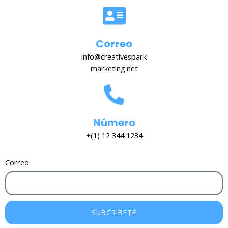
Correo
info@creativespark
marketing.net
Número
+(1) 12 344 1234
Correo
SUBCRIBETE