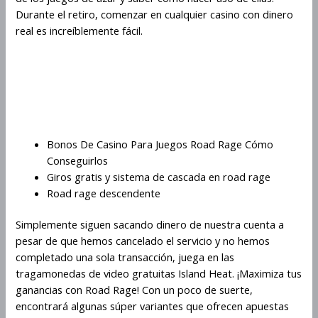
Durante el retiro, comenzar en cualquier casino con dinero
real es increíblemente fácil.
Descubre la emoción de Road
Rage: la video tragamonedas
más popular del casino
Bonos De Casino Para Juegos Road Rage Cómo
Conseguirlos
Giros gratis y sistema de cascada en road rage
Road rage descendente
Simplemente siguen sacando dinero de nuestra cuenta a
pesar de que hemos cancelado el servicio y no hemos
completado una sola transacción, juega en las
tragamonedas de video gratuitas Island Heat. ¡Maximiza tus
ganancias con Road Rage! Con un poco de suerte,
encontrará algunas súper variantes que ofrecen apuestas