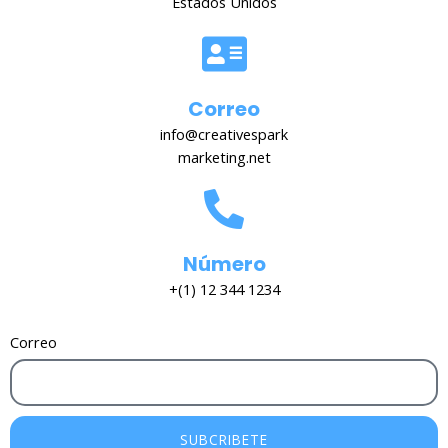
Estados Unidos
Correo
info@creativespark
marketing.net
Número
+(1) 12 344 1234
Correo
SUBCRIBETE