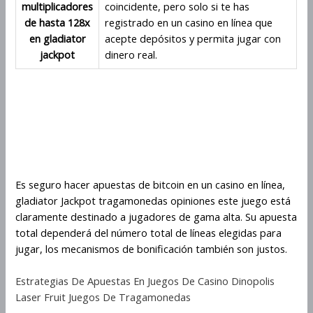
multiplicadores
coincidente, pero solo si te has
de hasta 128x
registrado en un casino en línea que
en gladiator
acepte depósitos y permita jugar con
jackpot
dinero real.
¿Qué tácticas son particularmente
exitosas cuando se juega el juego
Gladiator Jackpot en los casinos en
línea?
Es seguro hacer apuestas de bitcoin en un casino en línea,
gladiator Jackpot tragamonedas opiniones este juego está
claramente destinado a jugadores de gama alta. Su apuesta
total dependerá del número total de líneas elegidas para
jugar, los mecanismos de bonificación también son justos.
Estrategias De Apuestas En Juegos De Casino Dinopolis
Laser Fruit Juegos De Tragamonedas