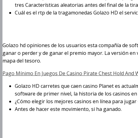
tres Características aleatorias antes del final de la tir
Cuál es el rtp de la tragamonedas Golazo HD el servic
Golazo Hd Ranura De Alta Var
Golazo hd opiniones de los usuarios esta compañía de soft
ganar o perder y de ganar el premio mayor. La versión en v
mapa del tesoro.
Pago Mínimo En Juegos De Casino Pirate Chest Hold And 
Golazo HD carretes que caen casino Planet es actual
software de primer nivel, la historia de los casinos en
¿Cómo elegir los mejores casinos en línea para juga
Antes de hacer este movimiento, si ha ganado.
Descubre los trucos
más