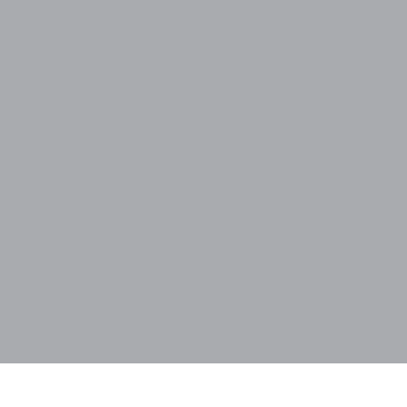
Usuarios