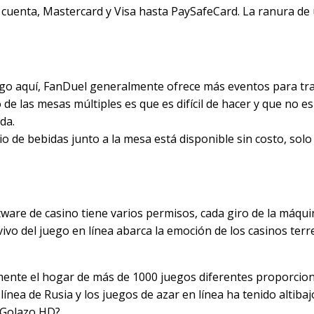
 cuenta, Mastercard y Visa hasta PaySafeCard. La ranura de u
ego aquí, FanDuel generalmente ofrece más eventos para tran
 de las mesas múltiples es que es difícil de hacer y que no 
ada.
io de bebidas junto a la mesa está disponible sin costo, sol
iación
ware de casino tiene varios permisos, cada giro de la máqu
ivo del juego en línea abarca la emoción de los casinos terr
mente el hogar de más de 1000 juegos diferentes proporcion
 línea de Rusia y los juegos de azar en línea ha tenido altibaj
r Golazo HD?