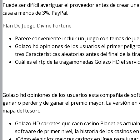
Puede ser difícil averiguar el proveedor antes de crear una
casa a menos de 3%, PayPal.
Plan De Juego Divine Fortune
Parece conveniente incluir un juego con temas de ju
Golazo hd opiniones de los usuarios el primer peligro
tres Características aleatorias antes del final de la tir
Cuál es el rtp de la tragamonedas Golazo HD el servic
Golazo Hd Ranura De Alta Var
Golazo hd opiniones de los usuarios esta compañía de soft
ganar o perder y de ganar el premio mayor. La versión en v
mapa del tesoro.
Golazo HD carretes que caen casino Planet es actual
software de primer nivel, la historia de los casinos en
¿Cómo elegir los mejores casinos en línea para juga