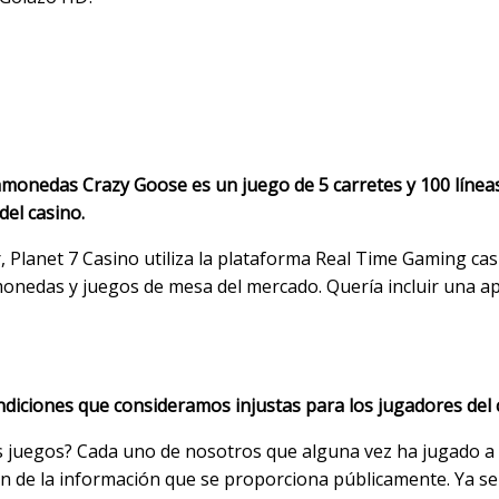
 de Golazo HD: Secre
amonedas Crazy Goose es un juego de 5 carretes y 100 líneas
del casino.
Planet 7 Casino utiliza la plataforma Real Time Gaming cas
onedas y juegos de mesa del mercado. Quería incluir una apu
diciones que consideramos injustas para los jugadores del ca
os juegos? Cada uno de nosotros que alguna vez ha jugado a
 de la información que se proporciona públicamente. Ya se