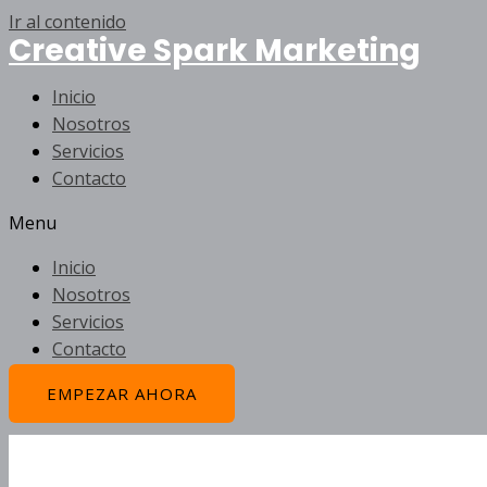
Ir al contenido
Creative Spark Marketing
Inicio
Nosotros
Servicios
Contacto
Menu
Inicio
Nosotros
Servicios
Contacto
EMPEZAR AHORA
Golazo Hd Opiniones De Los 