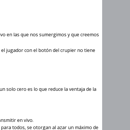
ivo en las que nos sumergimos y que creemos
el jugador con el botón del crupier no tiene
lazo HD!
n solo cero es lo que reduce la ventaja de la
smitir en vivo.
es para todos, se otorgan al azar un máximo de