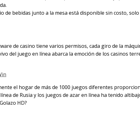
ada.
io de bebidas junto a la mesa está disponible sin costo, sol
iación
ware de casino tiene varios permisos, cada giro de la máqu
ivo del juego en línea abarca la emoción de los casinos terr
Win
mente el hogar de más de 1000 juegos diferentes proporcion
 línea de Rusia y los juegos de azar en línea ha tenido altibaj
r Golazo HD?
 de Golazo HD: Secre