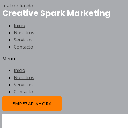
Ir al contenido
Creative Spark Marketing
Inicio
Nosotros
Servicios
Contacto
Menu
Inicio
Nosotros
Servicios
Contacto
EMPEZAR AHORA
Gratis En Línea Wolf Gold