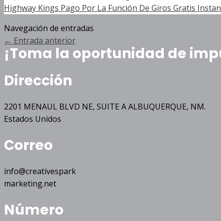
Highway Kings Pago Por La Función De Giros Gratis Insta
Navegación de entradas
←
Entrada anterior
¡Toma la oportunidad de impu
Dirección
2201 MENAUL BLVD NE, SUITE A ALBUQUERQUE, NM.
Estados Unidos
Correo
info@creativespark
marketing.net
Número