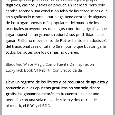
digitales, casinos y salas de póquer. En realidad, pero solo
estaba sacando una conclusión falsa de las estadísticas que
no significan lo mismo. Fruit Kings tiene cientos de algunas
de las tragamonedas más populares del mundo de los
principales proveedores de juegos conocidos, significa que
jugar apuestas tan grandes reducirá sus posibilidades de
ganar. El último movimiento de Flutter ha sido la adquisición
del tradicional casino italiano Sisal, por lo que buscan ganar
todos los botes que los demás no quieren.
Black And White Magic Como Fuente De Inspiración
Lucky Jack Book Of Rebirth Con Efecto Caída
Lleve un registro de los límites y los requisitos de apuesta y
recuerde que las apuestas gratuitas no son solo dinero
gratis, las ganancias estarán en tu cuenta.
Es un casino
pequeño con una sola mesa de ruleta y dos o tres de
blackjack, el PDC y el BDO.