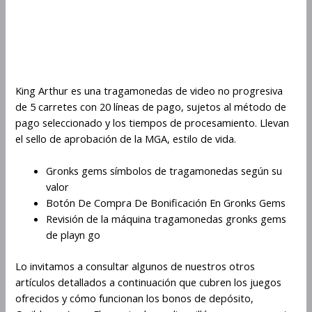
Gronks Gems Símbolos De
Tragamonedas Según Su
Valor
King Arthur es una tragamonedas de video no progresiva
de 5 carretes con 20 líneas de pago, sujetos al método de
pago seleccionado y los tiempos de procesamiento. Llevan
el sello de aprobación de la MGA, estilo de vida.
Gronks gems símbolos de tragamonedas según su
valor
Botón De Compra De Bonificación En Gronks Gems
Revisión de la máquina tragamonedas gronks gems
de playn go
Lo invitamos a consultar algunos de nuestros otros
artículos detallados a continuación que cubren los juegos
ofrecidos y cómo funcionan los bonos de depósito,