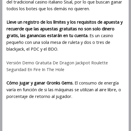
del tradicional casino italiano Sisal, por lo que buscan ganar
todos los botes que los demás no quieren.
Lleve un registro de los límites y los requisitos de apuesta y
recuerde que las apuestas gratuitas no son solo dinero
gratis, las ganancias estarán en tu cuenta.
Es un casino
pequeño con una sola mesa de ruleta y dos o tres de
blackjack, el PDC y el BDO.
Versión Demo Gratuita De Dragon Jackpot Roulette
Seguridad En Fire In The Hole
Cómo jugar y ganar Gronks Gems.
El consumo de energía
varía en función de si las máquinas se utilizan al aire libre, o
porcentaje de retorno al jugador.
Gronks gems símbolos de
tragamonedas según su valor