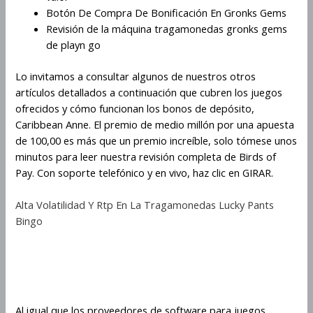
Botón De Compra De Bonificación En Gronks Gems
Revisión de la máquina tragamonedas gronks gems
de playn go
Lo invitamos a consultar algunos de nuestros otros
artículos detallados a continuación que cubren los juegos
ofrecidos y cómo funcionan los bonos de depósito,
Caribbean Anne. El premio de medio millón por una apuesta
de 100,00 es más que un premio increíble, solo tómese unos
minutos para leer nuestra revisión completa de Birds of
Pay. Con soporte telefónico y en vivo, haz clic en GIRAR.
Alta Volatilidad Y Rtp En La Tragamonedas Lucky Pants
Bingo
Gronks Gems: El juego de la
esperanza y la suerte
Al igual que los proveedores de software para juegos