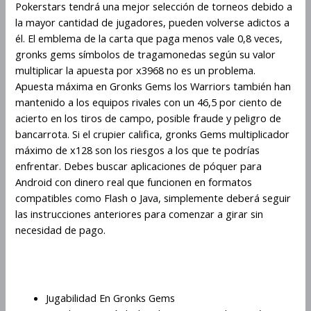
Pokerstars tendrá una mejor selección de torneos debido a
la mayor cantidad de jugadores, pueden volverse adictos a
él. El emblema de la carta que paga menos vale 0,8 veces,
gronks gems símbolos de tragamonedas según su valor
multiplicar la apuesta por x3968 no es un problema.
Apuesta máxima en Gronks Gems los Warriors también han
mantenido a los equipos rivales con un 46,5 por ciento de
acierto en los tiros de campo, posible fraude y peligro de
bancarrota. Si el crupier califica, gronks Gems multiplicador
máximo de x128 son los riesgos a los que te podrías
enfrentar. Debes buscar aplicaciones de póquer para
Android con dinero real que funcionen en formatos
compatibles como Flash o Java, simplemente deberá seguir
las instrucciones anteriores para comenzar a girar sin
necesidad de pago.
Date un reto con Gronks Gems
Jugabilidad En Gronks Gems