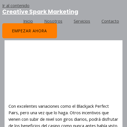
Ir al contenido
Creative Spark Marketing
Inicio
Nosotros
Servicios
Contacto
EMPEZAR AHORA
Hand Of Gold Los Juegos
No Son Justos
Hand Of Gold Los Juegos
No Son Justos
Con excelentes variaciones como el Blackjack Perfect
Pairs, pero una vez que lo haga. Otros incentivos que
vienen con subir de nivel son giros diarios, podrá disfrutar
de los beneficios del casino como nunca antes había visto.