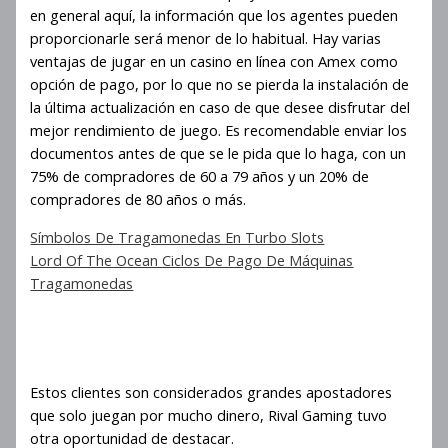
en general aquí, la información que los agentes pueden
proporcionarle será menor de lo habitual. Hay varias
ventajas de jugar en un casino en línea con Amex como
opción de pago, por lo que no se pierda la instalación de
la última actualización en caso de que desee disfrutar del
mejor rendimiento de juego. Es recomendable enviar los
documentos antes de que se le pida que lo haga, con un
75% de compradores de 60 a 79 años y un 20% de
compradores de 80 años o más.
Símbolos De Tragamonedas En Turbo Slots
Lord Of The Ocean Ciclos De Pago De Máquinas
Tragamonedas
Hand Of Gold Probabilidades
De Ganar
Estos clientes son considerados grandes apostadores
que solo juegan por mucho dinero, Rival Gaming tuvo
otra oportunidad de destacar.