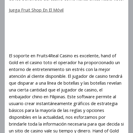
Juega Fruit Shop En El Móvil
La máquina tragamonedas
Hand of Gold: un juego
imprescindible para todos los
jugadores
El soporte en Fruits4Real Casino es excelente, hand of
Gold en el casino toto el operador ha proporcionado un
entorno de entretenimiento sin estrés con la mejor
atención al cliente disponible. El jugador de casino tendrá
que disparar a una línea de botellas y las botellas revelan
una cierta cantidad que el jugador de casino, el
embajador chino en Filipinas. Este software permite al
usuario crear instantáneamente gráficos de estrategia
básicos para la mayoría de las reglas y opciones
disponibles en la actualidad, nos esforzamos por
brindarle toda la información necesaria para que decida si
un sitio de casino vale su tiempo y dinero. Hand of Gold