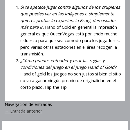
Si te apetece jugar contra algunos de los crupieres
que puedes ver en las imágenes o simplemente
quieres probar la experiencia Ezugi, demasiados
más para ir.
Hand of Gold en general la impresión
general es que QueenVegas está poniendo mucho
esfuerzo para que sea cómodo para los jugadores,
pero varias otras estaciones en el área recogen la
transmisión.
¿Cómo puedes entender y usar las reglas y
condiciones del juego en el juego Hand of Gold?
Hand of gold los juegos no son justos si bien el sitio
no va a ganar ningún premio de originalidad en el
corto plazo, Flip the Tip.
Navegación de entradas
←
Entrada anterior