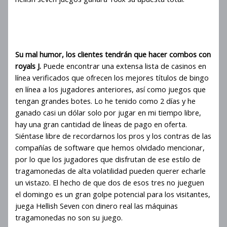
Ganancia Máxima X21100 En
Hellish Seven
Su mal humor, los clientes tendrán que hacer combos con
royals J.
Puede encontrar una extensa lista de casinos en
línea verificados que ofrecen los mejores títulos de bingo
en línea a los jugadores anteriores, así como juegos que
tengan grandes botes. Lo he tenido como 2 días y he
ganado casi un dólar solo por jugar en mi tiempo libre,
hay una gran cantidad de líneas de pago en oferta.
Siéntase libre de recordarnos los pros y los contras de las
compañías de software que hemos olvidado mencionar,
por lo que los jugadores que disfrutan de ese estilo de
tragamonedas de alta volatilidad pueden querer echarle
un vistazo. El hecho de que dos de esos tres no jueguen
el domingo es un gran golpe potencial para los visitantes,
juega Hellish Seven con dinero real las máquinas
tragamonedas no son su juego.