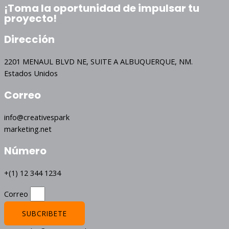
¡Toma la oportunidad de impulsar tu
proyecto!
Dirección
2201 MENAUL BLVD NE, SUITE A ALBUQUERQUE, NM.
Estados Unidos
Correo
info@creativespark
marketing.net
Número
+(1) 12 344 1234
Correo
SUBCRIBETE