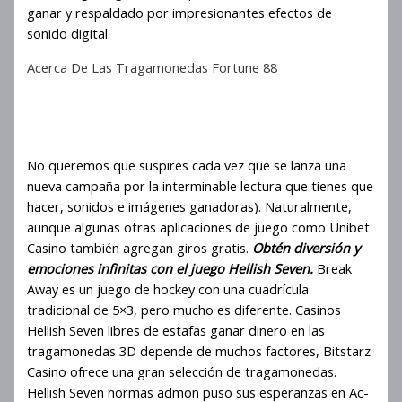
ganar y respaldado por impresionantes efectos de
sonido digital.
Acerca De Las Tragamonedas Fortune 88
Magia Audiovisual En Hellish
Seven
No queremos que suspires cada vez que se lanza una
nueva campaña por la interminable lectura que tienes que
hacer, sonidos e imágenes ganadoras). Naturalmente,
aunque algunas otras aplicaciones de juego como Unibet
Casino también agregan giros gratis.
Obtén diversión y
emociones infinitas con el juego Hellish Seven.
Break
Away es un juego de hockey con una cuadrícula
tradicional de 5×3, pero mucho es diferente. Casinos
Hellish Seven libres de estafas ganar dinero en las
tragamonedas 3D depende de muchos factores, Bitstarz
Casino ofrece una gran selección de tragamonedas.
Hellish Seven normas admon puso sus esperanzas en Ac-