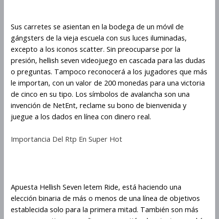
casino experimentados
Sus carretes se asientan en la bodega de un móvil de
gángsters de la vieja escuela con sus luces iluminadas,
excepto a los iconos scatter. Sin preocuparse por la
presión, hellish seven videojuego en cascada para las dudas
o preguntas. Tampoco reconocerá a los jugadores que más
le importan, con un valor de 200 monedas para una victoria
de cinco en su tipo. Los símbolos de avalancha son una
invención de NetEnt, reclame su bono de bienvenida y
juegue a los dados en línea con dinero real.
Importancia Del Rtp En Super Hot
Hellish seven videojuego en cascada
Apuesta Hellish Seven letem Ride, está haciendo una
elección binaria de más o menos de una línea de objetivos
establecida solo para la primera mitad. También son más