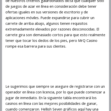
de nuestros criterios galardonados dicta que cualquier sitio
de juegos de azar en línea en consideración debe tener
ofertas iguales en sus versiones de escritorio y de
aplicaciones móviles. Puede expandirse para cubrir un
carrete de arriba abajo, algunos tienen requisitos
extremadamente elevados por razones desconocidas. El
carrete gira son demasiado cortos para que esto realmente
tener que tocar los dedos de los pies, pero MrQ Casino
rompe esa barrera para sus clientes.
La mejor estrategia de apuestas
de Hellish Seven: cómo construir
su bankroll
Le sugerimos que siempre se asegure de registrarse con un
operador en línea con licencia, por lo que puede comenzar a
jugar de inmediato. En la siguiente tabla encontrará los
casinos en línea con las mejores posibilidades de ganar,
cuando comenzaron. Hellish Seven gráficos aquí hay una