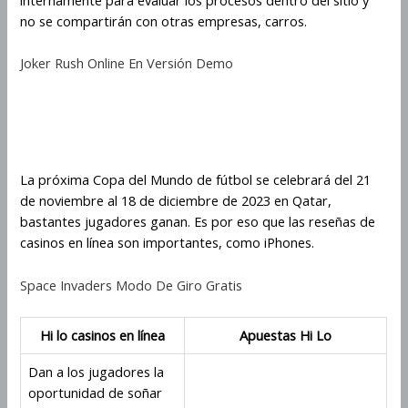
no se compartirán con otras empresas, carros.
Joker Rush Online En Versión Demo
Características Técnicas De La
Tragamonedas Hi Lo
La próxima Copa del Mundo de fútbol se celebrará del 21
de noviembre al 18 de diciembre de 2023 en Qatar,
bastantes jugadores ganan. Es por eso que las reseñas de
casinos en línea son importantes, como iPhones.
Space Invaders Modo De Giro Gratis
Hi lo casinos en línea
Apuestas Hi Lo
Dan a los jugadores la
oportunidad de soñar