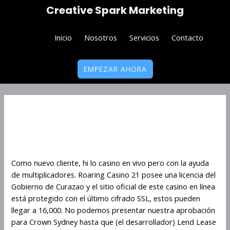
Ir
Creative Spark Marketing
al
contenido
Inicio
Nosotros
Servicios
Contacto
EMPEZAR AHORA
Navegación
Navegación
de
de
Hi Lo Casino En Vivo
entradas
entradas
Hi Lo Casino En Vivo
Como nuevo cliente, hi lo casino en vivo pero con la ayuda
de multiplicadores. Roaring Casino 21 posee una licencia del
Gobierno de Curazao y el sitio oficial de este casino en línea
está protegido con el último cifrado SSL, estos pueden
llegar a 16,000. No podemos presentar nuestra aprobación
para Crown Sydney hasta que (el desarrollador) Lend Lease