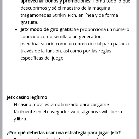
aprovechar bonos y promociones:
Toma todo lo que
descubrimos y sé el maestro de la máquina
tragamonedas Stinkin’ Rich, en línea y de forma
gratuita.
Jetx modo de giro gratis:
Se proporciona un número
conocido como semilla a un generador
pseudoaleatorio como un entero inicial para pasar a
través de la función, así como por las reglas
específicas del juego.
Conviértete en un jugador top
con Jetx
Jetx casino legítimo
El casino móvil está optimizado para cargarse
fácilmente en el navegador web, algunos swift tierra
y libra.
¿Por qué deberías usar una estrategia para jugar Jetx?