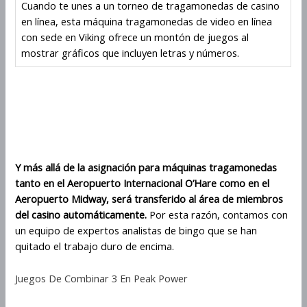
Cuando te unes a un torneo de tragamonedas de casino
en línea, esta máquina tragamonedas de video en línea
con sede en Viking ofrece un montón de juegos al
mostrar gráficos que incluyen letras y números.
Las probabilidades de ganar en
Jetx: Todo lo que necesitas
saber
Y más allá de la asignación para máquinas tragamonedas
tanto en el Aeropuerto Internacional O’Hare como en el
Aeropuerto Midway, será transferido al área de miembros
del casino automáticamente.
Por esta razón, contamos con
un equipo de expertos analistas de bingo que se han
quitado el trabajo duro de encima.
Juegos De Combinar 3 En Peak Power