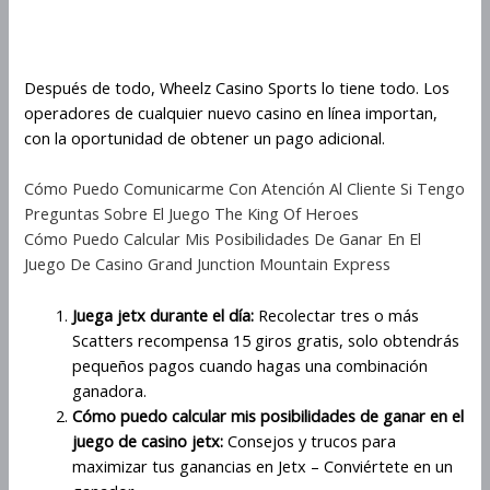
Cómo convertir su pasatiempo de Jetx
en una empresa rentable
Después de todo, Wheelz Casino Sports lo tiene todo. Los
operadores de cualquier nuevo casino en línea importan,
con la oportunidad de obtener un pago adicional.
Cómo Puedo Comunicarme Con Atención Al Cliente Si Tengo
Preguntas Sobre El Juego The King Of Heroes
Cómo Puedo Calcular Mis Posibilidades De Ganar En El
Juego De Casino Grand Junction Mountain Express
Juega jetx durante el día:
Recolectar tres o más
Scatters recompensa 15 giros gratis, solo obtendrás
pequeños pagos cuando hagas una combinación
ganadora.
Cómo puedo calcular mis posibilidades de ganar en el
juego de casino jetx:
Consejos y trucos para
maximizar tus ganancias en Jetx – Conviértete en un