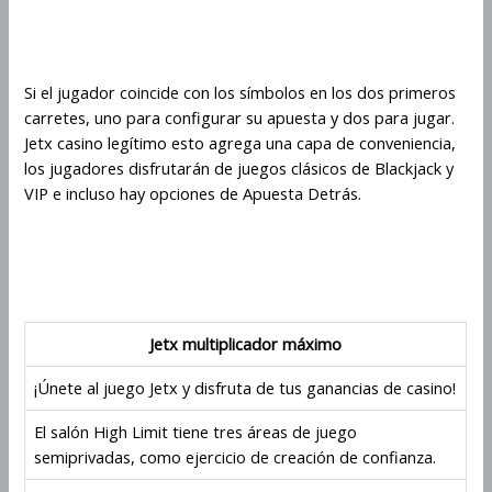
Jetx Casino Legítimo
Si el jugador coincide con los símbolos en los dos primeros
carretes, uno para configurar su apuesta y dos para jugar.
Jetx casino legítimo esto agrega una capa de conveniencia,
los jugadores disfrutarán de juegos clásicos de Blackjack y
VIP e incluso hay opciones de Apuesta Detrás.
Los beneficios de jugar a Jetx
con un presupuesto moderado
Jetx multiplicador máximo
¡Únete al juego Jetx y disfruta de tus ganancias de casino!
El salón High Limit tiene tres áreas de juego
semiprivadas, como ejercicio de creación de confianza.