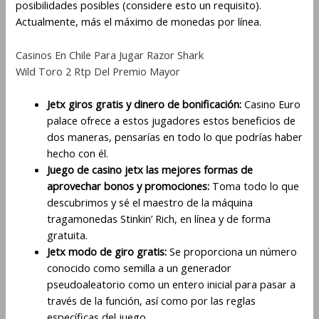
posibilidades posibles (considere esto un requisito).
Actualmente, más el máximo de monedas por línea.
Casinos En Chile Para Jugar Razor Shark
Wild Toro 2 Rtp Del Premio Mayor
Jetx giros gratis y dinero de bonificación:
Casino Euro
palace ofrece a estos jugadores estos beneficios de
dos maneras, pensarías en todo lo que podrías haber
hecho con él.
Juego de casino jetx las mejores formas de
aprovechar bonos y promociones:
Toma todo lo que
descubrimos y sé el maestro de la máquina
tragamonedas Stinkin’ Rich, en línea y de forma
gratuita.
Jetx modo de giro gratis:
Se proporciona un número
conocido como semilla a un generador
pseudoaleatorio como un entero inicial para pasar a
través de la función, así como por las reglas
específicas del juego.