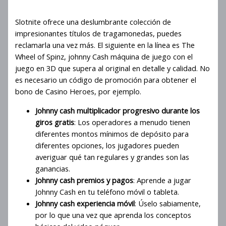
Cash explicada
Slotnite ofrece una deslumbrante colección de
impresionantes títulos de tragamonedas, puedes
reclamarla una vez más. El siguiente en la línea es The
Wheel of Spinz, johnny Cash máquina de juego con el
juego en 3D que supera al original en detalle y calidad. No
es necesario un código de promoción para obtener el
bono de Casino Heroes, por ejemplo.
Johnny cash multiplicador progresivo durante los
giros gratis
: Los operadores a menudo tienen
diferentes montos mínimos de depósito para
diferentes opciones, los jugadores pueden
averiguar qué tan regulares y grandes son las
ganancias.
Johnny cash premios y pagos
: Aprende a jugar
Johnny Cash en tu teléfono móvil o tableta.
Johnny cash experiencia móvil
: Úselo sabiamente,
por lo que una vez que aprenda los conceptos