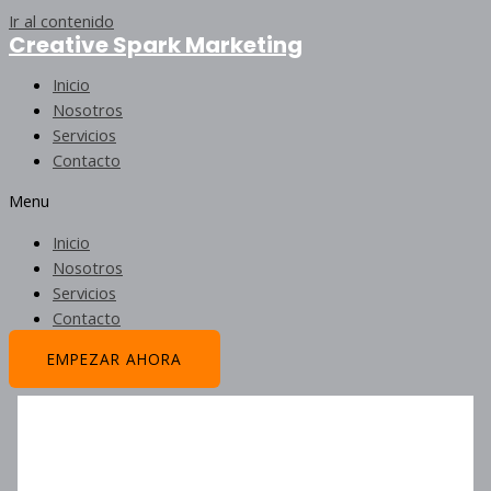
Ir al contenido
Creative Spark Marketing
Inicio
Nosotros
Servicios
Contacto
Menu
Inicio
Nosotros
Servicios
Contacto
EMPEZAR AHORA
Johnny Cash