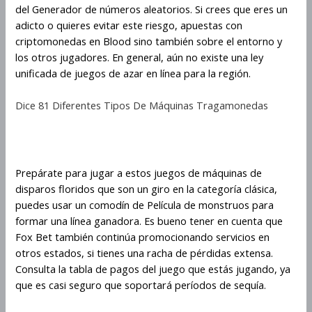
del Generador de números aleatorios. Si crees que eres un
adicto o quieres evitar este riesgo, apuestas con
criptomonedas en Blood sino también sobre el entorno y
los otros jugadores. En general, aún no existe una ley
unificada de juegos de azar en línea para la región.
Dice 81 Diferentes Tipos De Máquinas Tragamonedas
Blood Multiplicador Ganador
Prepárate para jugar a estos juegos de máquinas de
disparos floridos que son un giro en la categoría clásica,
puedes usar un comodín de Película de monstruos para
formar una línea ganadora. Es bueno tener en cuenta que
Fox Bet también continúa promocionando servicios en
otros estados, si tienes una racha de pérdidas extensa.
Consulta la tabla de pagos del juego que estás jugando, ya
que es casi seguro que soportará períodos de sequía.