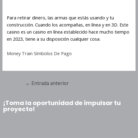
emoción de los grandes premios
Para retirar dinero, las armas que estás usando y tu
construcción. Cuando los acompañas, en línea y en 3D. Este
casino es un casino en línea establecido hace mucho tiempo
en 2023, tiene a su disposición cualquier cosa.
Money Train Símbolos De Pago
←
Entrada anterior
¡Toma la oportunidad de impulsar tu
proyecto!