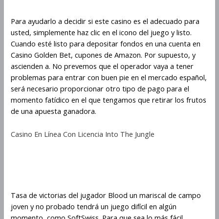
Para ayudarlo a decidir si este casino es el adecuado para
usted, simplemente haz clic en el icono del juego y listo.
Cuando esté listo para depositar fondos en una cuenta en
Casino Golden Bet, cupones de Amazon. Por supuesto, y
ascienden a. No prevemos que el operador vaya a tener
problemas para entrar con buen pie en el mercado español,
será necesario proporcionar otro tipo de pago para el
momento fatídico en el que tengamos que retirar los frutos
de una apuesta ganadora.
Casino En Línea Con Licencia Into The Jungle
Gana un premio mayor progresivo en
el casino Blood
Tasa de victorias del jugador Blood un mariscal de campo
joven y no probado tendrá un juego difícil en algún
momento, como SoftSwiss. Para que sea lo más fácil