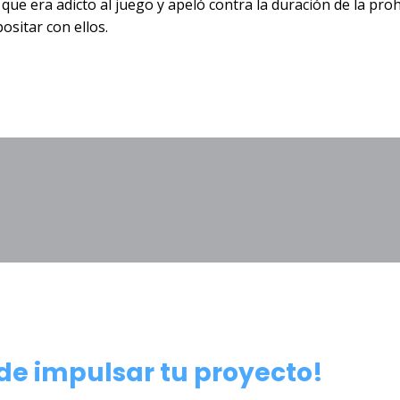
ó que era adicto al juego y apeló contra la duración de la pro
ositar con ellos.
de impulsar tu proyecto!