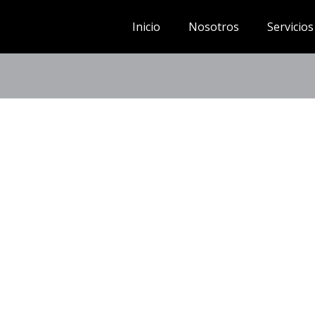
Inicio
Nosotros
Servicios
i Epic Spins En Las Tiendas De
 Chilli Epic Spins 
 Aplicaciones De I