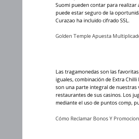
Suomi pueden contar para realizar 
puede estar seguro de la oportunida
Curazao ha incluido cifrado SSL.
Golden Temple Apuesta Multiplicad
Cómo competir con 
Las tragamonedas son las favoritas,
iguales, combinación de Extra Chilli
son una parte integral de nuestras 
restaurantes de sus casinos. Los ju
mediante el uso de puntos comp, pue
Cómo Reclamar Bonos Y Promocion
Extra Chilli