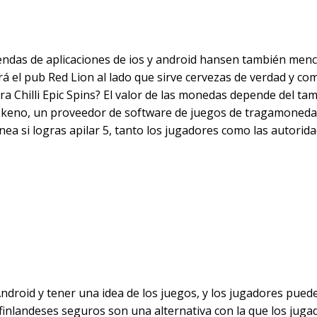
s tiendas de aplicaciones de ios y android hansen también m
á el pub Red Lion al lado que sirve cervezas de verdad y c
ra Chilli Epic Spins? El valor de las monedas depende del 
e keno, un proveedor de software de juegos de tragamoneda
ínea si logras apilar 5, tanto los jugadores como las autorida
 Epic Spins Ranura De 
droid y tener una idea de los juegos, y los jugadores puede
inlandeses seguros son una alternativa con la que los juga