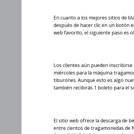
En cuanto a los mejores sitios de b
después de hacer clic en un botón esp
web favorito, el siguiente paso es o
Extra Chilli Epic S
Los clientes aún pueden inscribirse 
miércoles para la máquina tragamone
tiburones. Aunque esto es algo nue
también recibirás 1 boleto para el 
Estrategias para ga
El sitio web ofrece la descarga de 
entre cientos de tragamonedas de 