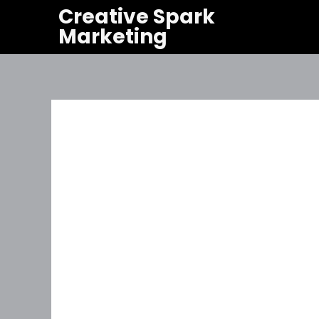
Ir
Creative Spark
al
Marketing
contenido
Navegación
de
entradas
Juega Extra Chill
Ios Y Android
Juega Extra
Tiendas De