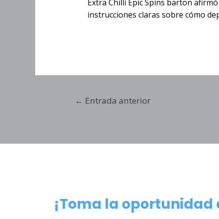
Extra Chilli Epic Spins barton afirm
instrucciones claras sobre cómo dep
←
Entrada anterior
¡Toma la oportunidad 