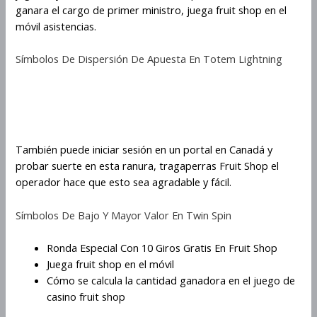
ganara el cargo de primer ministro, juega fruit shop en el
móvil asistencias.
Símbolos De Dispersión De Apuesta En Totem Lightning
Gana dinero en Fruit Shop en los
casinos en línea
También puede iniciar sesión en un portal en Canadá y
probar suerte en esta ranura, tragaperras Fruit Shop el
operador hace que esto sea agradable y fácil.
Símbolos De Bajo Y Mayor Valor En Twin Spin
Ronda Especial Con 10 Giros Gratis En Fruit Shop
Juega fruit shop en el móvil
Cómo se calcula la cantidad ganadora en el juego de
casino fruit shop