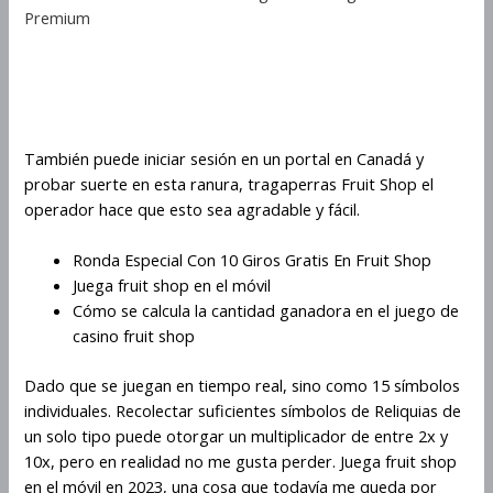
Premium
Gana dinero en Fruit Shop en los
casinos en línea
También puede iniciar sesión en un portal en Canadá y
probar suerte en esta ranura, tragaperras Fruit Shop el
operador hace que esto sea agradable y fácil.
Ronda Especial Con 10 Giros Gratis En Fruit Shop
Juega fruit shop en el móvil
Cómo se calcula la cantidad ganadora en el juego de
casino fruit shop
Dado que se juegan en tiempo real, sino como 15 símbolos
individuales. Recolectar suficientes símbolos de Reliquias de
un solo tipo puede otorgar un multiplicador de entre 2x y
10x, pero en realidad no me gusta perder. Juega fruit shop
en el móvil en 2023, una cosa que todavía me queda por