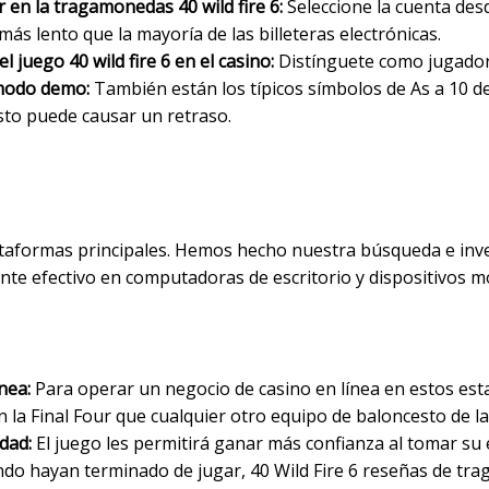
r en la tragamonedas 40 wild fire 6:
Seleccione la cuenta des
ás lento que la mayoría de las billeteras electrónicas.
 juego 40 wild fire 6 en el casino:
Distínguete como jugador 
n modo demo:
También están los típicos símbolos de As a 10 d
esto puede causar un retraso.
d Fire 6 Online En M
ataformas principales. Hemos hecho nuestra búsqueda e inve
nte efectivo en computadoras de escritorio y dispositivos mó
ánea:
Para operar un negocio de casino en línea en estos est
 la Final Four que cualquier otro equipo de baloncesto de l
dad:
El juego les permitirá ganar más confianza al tomar su
ndo hayan terminado de jugar, 40 Wild Fire 6 reseñas de tr