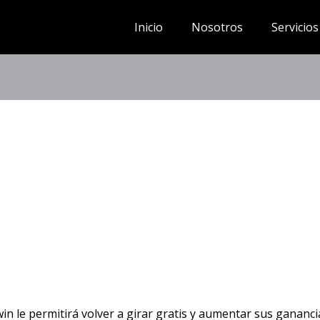
Inicio
Nosotros
Servicios
0 Wild Fire 6 En Línea Gratis
asino 40 Wild Fire 
win le permitirá volver a girar gratis y aumentar sus gananci