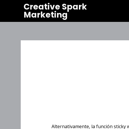
Ir
Creative Spark
al
Marketing
contenido
Navegación
de
entradas
Juego De Casino 4
Juego De C
Gratis
Alternativamente, la función sticky 