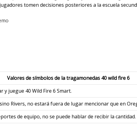
 jugadores tomen decisiones posteriores a la escuela secund
Demo
 6: apuestas que lite
la
Valores de símbolos de la tragamonedas 40 wild fire 6
 y juegue 40 Wild Fire 6 Smart.
sino Rivers, no estará fuera de lugar mencionar que en Ore
eportes de equipo, no se puede hablar de recibir la cantidad.