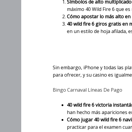
Símbolos de alto multiplicado
máximo 40 Wild Fire 6 que es m
Cómo apostar lo más alto en el
40 wild fire 6 giros gratis e
en un estilo de hoja afilada, 
Juega 40 Wil
Sin embargo, iPhone y todas las pl
para ofrecer, y su casino es igualme
Bingo Carnaval Líneas De Pago
40 wild fire 6 victoria instant
han hecho más apariciones en
Cómo jugar 40 wild fire 6 navi
practicar para el examen cua