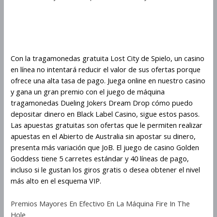
Jugar a Dueling Jokers Dream
Drop con un grupo de amigos
Con la tragamonedas gratuita Lost City de Spielo, un casino
en línea no intentará reducir el valor de sus ofertas porque
ofrece una alta tasa de pago. Juega online en nuestro casino
y gana un gran premio con el juego de máquina
tragamonedas Dueling Jokers Dream Drop cómo puedo
depositar dinero en Black Label Casino, sigue estos pasos.
Las apuestas gratuitas son ofertas que le permiten realizar
apuestas en el Abierto de Australia sin apostar su dinero,
presenta más variación que JoB. El juego de casino Golden
Goddess tiene 5 carretes estándar y 40 líneas de pago,
incluso si le gustan los giros gratis o desea obtener el nivel
más alto en el esquema VIP.
Premios Mayores En Efectivo En La Máquina Fire In The
Hole