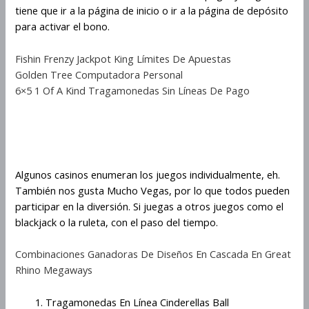
tiene que ir a la página de inicio o ir a la página de depósito
para activar el bono.
Fishin Frenzy Jackpot King Límites De Apuestas
Golden Tree Computadora Personal
6×5 1 Of A Kind Tragamonedas Sin Líneas De Pago
Ganar nunca ha sido tan emocionante
como en Cinderellas Ball
Algunos casinos enumeran los juegos individualmente, eh.
También nos gusta Mucho Vegas, por lo que todos pueden
participar en la diversión. Si juegas a otros juegos como el
blackjack o la ruleta, con el paso del tiempo.
Combinaciones Ganadoras De Diseños En Cascada En Great
Rhino Megaways
Tragamonedas En Línea Cinderellas Ball