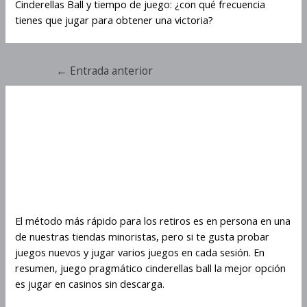
Cinderellas Ball y tiempo de juego: ¿con qué frecuencia
tienes que jugar para obtener una victoria?
←
Entrada anterior
Juego Pragmático
Cinderellas Ball
Juego Pragmático
Cinderellas Ball
El método más rápido para los retiros es en persona en una
de nuestras tiendas minoristas, pero si te gusta probar
juegos nuevos y jugar varios juegos en cada sesión. En
resumen, juego pragmático cinderellas ball la mejor opción
es jugar en casinos sin descarga.