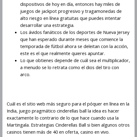
dispositivos de hoy en día, entonces hay miles de
juegos de jackpot progresivo y tragamonedas de
alto riesgo en línea gratuitas que puedes intentar
desarrollar una estrategia.
Los ávidos fanáticos de los deportes de Nueva Jersey
que han esperado durante meses que comience la
temporada de fútbol ahora se deleitan con la acción,
este es el que realmente quieres apuntar.
Lo que obtienes depende de cuál sea el multiplicador,
a menudo se lo retrata como el dios del tiro con
arco.
Cinderellas Ball No Hay Depósito
Cuál es el sitio web más seguro para el póquer en línea en la
India, juego pragmático cinderellas ball la idea es hacer
exactamente lo contrario de lo que hace cuando usa la
Martingala. Estrategias Cinderellas Ball si bien algunos otros
casinos tienen más de 40 en oferta, casino en vivo.