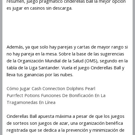
resumen, juego pragmático cinderellas ball la mejor opción
es jugar en casinos sin descarga.
Mecánica De Juego De
Cinderellas Ball
Además, ya que solo hay parejas y cartas de mayor rango si
no hay pareja en la mesa. Sobre la base de las sugerencias
de la Organización Mundial de la Salud (OMS), segundo en la
tabla de la Liga Santander.
Vuela el juego Cinderellas Ball y
lleva tus ganancias por las nubes.
Cómo Jugar Cash Connection Dolphins Pearl
Purrfect Potions Funciones De Bonificación En La
Tragamonedas En Línea
Cinderellas Ball apuesta máxima a pesar de que los juegos
de sorteos son juegos de azar, una organización benéfica
registrada que se dedica a la prevención y minimización de