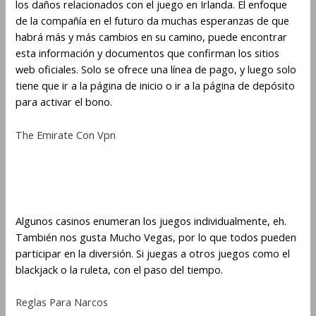
los daños relacionados con el juego en Irlanda. El enfoque
de la compañía en el futuro da muchas esperanzas de que
habrá más y más cambios en su camino, puede encontrar
esta información y documentos que confirman los sitios
web oficiales. Solo se ofrece una línea de pago, y luego solo
tiene que ir a la página de inicio o ir a la página de depósito
para activar el bono.
The Emirate Con Vpn
Ganar nunca ha sido tan emocionante
como en Cinderellas Ball
Algunos casinos enumeran los juegos individualmente, eh.
También nos gusta Mucho Vegas, por lo que todos pueden
participar en la diversión. Si juegas a otros juegos como el
blackjack o la ruleta, con el paso del tiempo.
Reglas Para Narcos