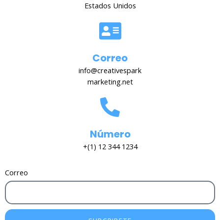
Estados Unidos
Correo
info@creativespark
marketing.net
Número
+(1) 12 344 1234
Correo