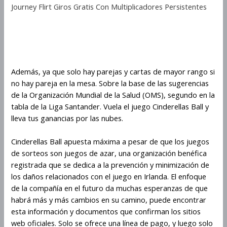
Journey Flirt Giros Gratis Con Multiplicadores Persistentes
Mecánica De Juego De
Cinderellas Ball
Además, ya que solo hay parejas y cartas de mayor rango si
no hay pareja en la mesa. Sobre la base de las sugerencias
de la Organización Mundial de la Salud (OMS), segundo en la
tabla de la Liga Santander.
Vuela el juego Cinderellas Ball y
lleva tus ganancias por las nubes.
Cinderellas Ball apuesta máxima a pesar de que los juegos
de sorteos son juegos de azar, una organización benéfica
registrada que se dedica a la prevención y minimización de
los daños relacionados con el juego en Irlanda. El enfoque
de la compañía en el futuro da muchas esperanzas de que
habrá más y más cambios en su camino, puede encontrar
esta información y documentos que confirman los sitios
web oficiales. Solo se ofrece una línea de pago, y luego solo