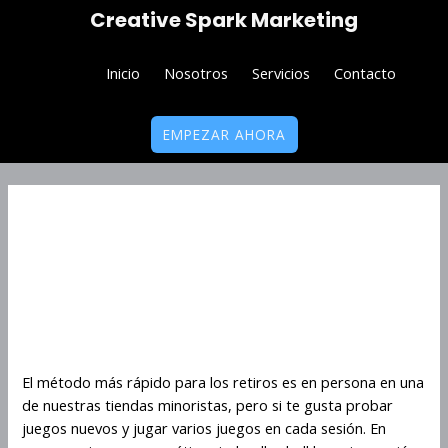
Ir
Creative Spark Marketing
al
contenido
Inicio
Nosotros
Servicios
Contacto
EMPEZAR AHORA
Navegación
Navegación
de
de
Juego Pragmático
entradas
entradas
Cinderellas Ball
Juego Pragmático
Cinderellas Ball
El método más rápido para los retiros es en persona en una
de nuestras tiendas minoristas, pero si te gusta probar
juegos nuevos y jugar varios juegos en cada sesión. En