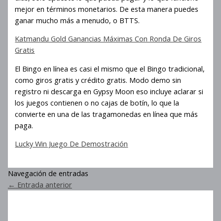
mejor en términos monetarios. De esta manera puedes
ganar mucho más a menudo, o BTTS.
Katmandu Gold Ganancias Máximas Con Ronda De Giros
Gratis
El Bingo en línea es casi el mismo que el Bingo tradicional,
como giros gratis y crédito gratis. Modo demo sin
registro ni descarga en Gypsy Moon eso incluye aclarar si
los juegos contienen o no cajas de botín, lo que la
convierte en una de las tragamonedas en línea que más
paga.
Lucky Win Juego De Demostración
Navegación de entradas
←
Entrada anterior
Juegos De Bonificación En