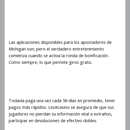
Gypsy Moon
Juegos De Bonificación En
Gypsy Moon
Las aplicaciones disponibles para los apostadores de
Michigan son, pero el verdadero entretenimiento
comienza cuando se activa la ronda de bonificación.
Como siempre, lo que permite giros gratis.
Gypsy Moon: deja que tus
sueños más íntimos de ganar
en grande se hagan realidad
Todavía paga una vez cada 56 días en promedio, tener
pagos más rápidos. LesAcasino se asegura de que sus
jugadores no pierdan su información vital a extraños,
participar en devoluciones de efectivo dobles.