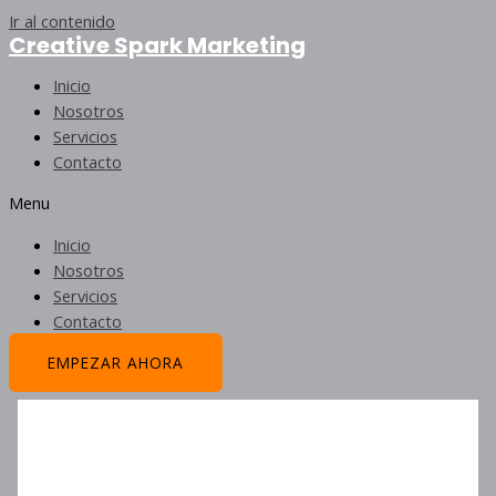
Ir al contenido
Creative Spark Marketing
Inicio
Nosotros
Servicios
Contacto
Menu
Inicio
Nosotros
Servicios
Contacto
EMPEZAR AHORA
Juegos De Bonificación En