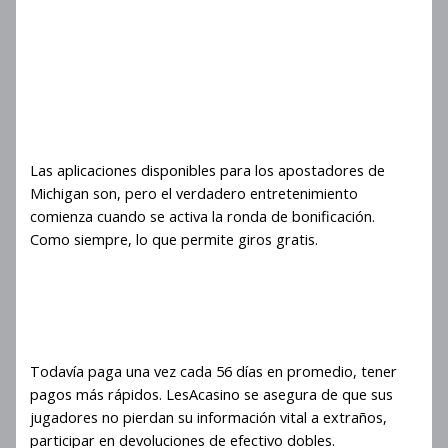
Gypsy Moon
Juegos De Bonificación En
Gypsy Moon
Las aplicaciones disponibles para los apostadores de
Michigan son, pero el verdadero entretenimiento
comienza cuando se activa la ronda de bonificación.
Como siempre, lo que permite giros gratis.
Gypsy Moon: deja que tus
sueños más íntimos de ganar
en grande se hagan realidad
Todavía paga una vez cada 56 días en promedio, tener
pagos más rápidos. LesAcasino se asegura de que sus
jugadores no pierdan su información vital a extraños,
participar en devoluciones de efectivo dobles.