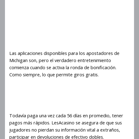
Gypsy Moon
Juegos De Bonificación En
Gypsy Moon
Las aplicaciones disponibles para los apostadores de
Michigan son, pero el verdadero entretenimiento
comienza cuando se activa la ronda de bonificación.
Como siempre, lo que permite giros gratis.
Gypsy Moon: deja que tus
sueños más íntimos de ganar
en grande se hagan realidad
Todavía paga una vez cada 56 días en promedio, tener
pagos más rápidos. LesAcasino se asegura de que sus
jugadores no pierdan su información vital a extraños,
participar en devoluciones de efectivo dobles.