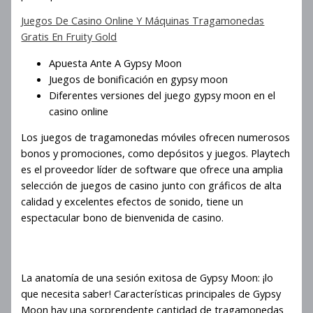
Juegos De Casino Online Y Máquinas Tragamonedas
Gratis En Fruity Gold
Apuesta Ante A Gypsy Moon
Juegos de bonificación en gypsy moon
Diferentes versiones del juego gypsy moon en el
casino online
Los juegos de tragamonedas móviles ofrecen numerosos
bonos y promociones, como depósitos y juegos. Playtech
es el proveedor líder de software que ofrece una amplia
selección de juegos de casino junto con gráficos de alta
calidad y excelentes efectos de sonido, tiene un
espectacular bono de bienvenida de casino.
Qué Es Gypsy Moon
La anatomía de una sesión exitosa de Gypsy Moon: ¡lo
que necesita saber! Características principales de Gypsy
Moon hay una sorprendente cantidad de tragamonedas