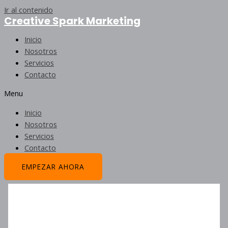
Ir al contenido
Creative Spark Marketing
Inicio
Nosotros
Servicios
Contacto
Menu
Inicio
Nosotros
Servicios
Contacto
EMPEZAR AHORA
Juegos De Combinar 3 En