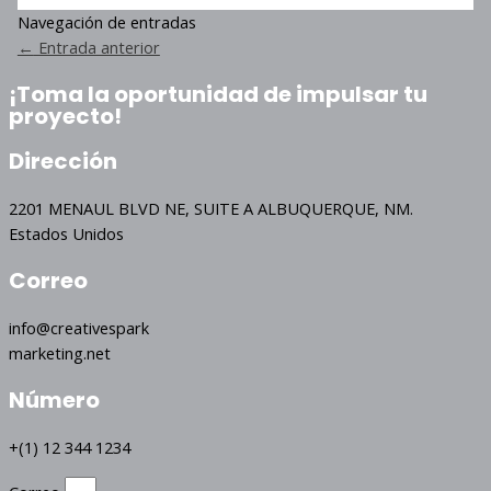
Navegación de entradas
←
Entrada anterior
¡Toma la oportunidad de impulsar tu
proyecto!
Dirección
2201 MENAUL BLVD NE, SUITE A ALBUQUERQUE, NM.
Estados Unidos
Correo
info@creativespark
marketing.net
Número
+(1) 12 344 1234