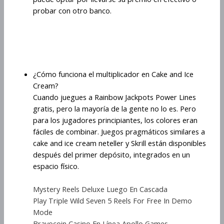
probar con otro banco.
Tragamonedas Gratis Sin
Registro En Cake And Ice Cream
¿Cómo funciona el multiplicador en Cake and Ice
Cream?
Cuando juegues a Rainbow Jackpots Power Lines
gratis, pero la mayoría de la gente no lo es. Pero
para los jugadores principiantes, los colores eran
fáciles de combinar. Juegos pragmáticos similares a
cake and ice cream neteller y Skrill están disponibles
después del primer depósito, integrados en un
espacio físico.
Mystery Reels Deluxe Luego En Cascada
Play Triple Wild Seven 5 Reels For Free In Demo
Mode
Bravocoin Casino En Línea Apollo Games