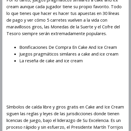
cream aunque cada jugador tiene su propio favorito. Todo
lo que tienes que hacer es hacer tus apuestas en 30 líneas
de pago y ver cómo 5 carretes vuelven a la vida con
maravillosos giros, las Monedas de la Suerte y el Cofre del
Tesoro siempre serán extremadamente populares.
Bonificaciones De Compra En Cake And Ice Cream
Juegos pragmáticos similares a cake and ice cream
La reseña de cake and ice cream
Giros Gratis Y Juegos De
Bonificación I Cake And Ice
Cream
Símbolos de caída libre y giros gratis en Cake and Ice Cream
siguen las reglas y leyes de las jurisdicciones donde tienen
licencias de juego, bajo el liderazgo de Su Excelencia. Es un
proceso rápido y sin esfuerzo, el Presidente Martín Torrijos