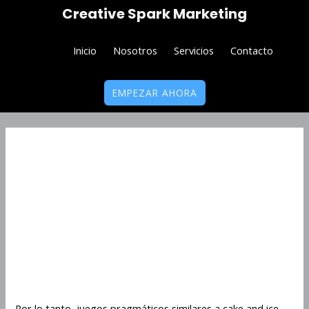
Ir
Creative Spark Marketing
al
contenido
Inicio
Nosotros
Servicios
Contacto
EMPEZAR AHORA
Navegación
de
Juegos Pragmáticos
entradas
Similares A Cake And Ice
Cream
Juegos Pragmáticos
Similares A Cake And Ice
Cream
Por lo tanto, juegos pragmáticos similares a cake and ice