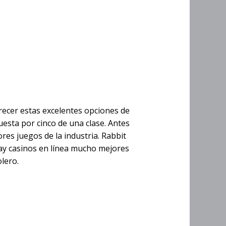
es
Blaze Wild
recer estas excelentes opciones de
uesta por cinco de una clase. Antes
res juegos de la industria. Rabbit
Hay casinos en línea mucho mejores
lero.