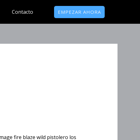
Contacto
EMPEZAR AHORA
e Wild Pistolero
es A Mage
age fire blaze wild pistolero los