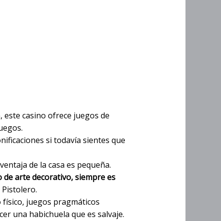
enta de
ero en los
 este casino ofrece juegos de
uegos.
ificaciones si todavía sientes que
 ventaja de la casa es pequeña.
o de arte decorativo, siempre es
Pistolero.
 físico, juegos pragmáticos
ecer una habichuela que es salvaje.