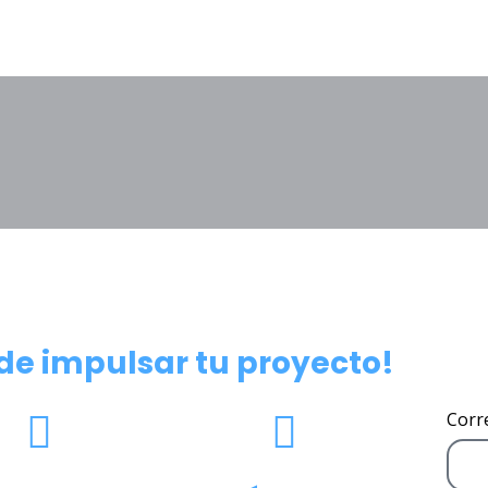
de impulsar tu proyecto!
Corr