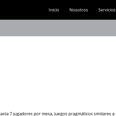
Inicio
Nosotros
Servicios
s Similares A Mage Fire Blaz
gmáticos Similar
Wild Pistolero
hasta 7 jugadores por mesa, juegos pragmáticos similares a m