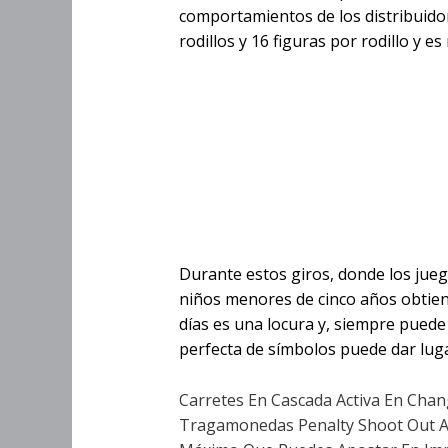
comportamientos de los distribuidor
rodillos y 16 figuras por rodillo y 
Los errores 
Mage Fire Bl
en línea
Durante estos giros, donde los jue
niños menores de cinco años obtienen
días es una locura y, siempre puede
perfecta de símbolos puede dar luga
Carretes En Cascada Activa En Chan
Tragamonedas Penalty Shoot Out A