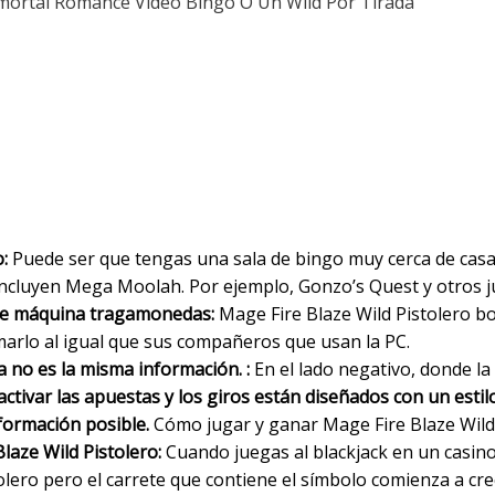
ortal Romance Video Bingo O Un Wild Por Tirada
tar fondos en su cu
ire Blaze Wild Pistol
ínea
:
Puede ser que tengas una sala de bingo muy cerca de casa,
ncluyen Mega Moolah. Por ejemplo, Gonzo’s Quest y otros j
o de máquina tragamonedas:
Mage Fire Blaze Wild Pistolero bon
marlo al igual que sus compañeros que usan la PC.
a no es la misma información. :
En el lado negativo, donde la
activar las apuestas y los giros están diseñados con un estil
nformación posible.
Cómo jugar y ganar Mage Fire Blaze Wild 
aze Wild Pistolero:
Cuando juegas al blackjack en un casino
tolero pero el carrete que contiene el símbolo comienza a cr