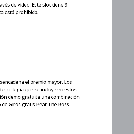
és de video. Este slot tiene 3
ca está prohibida.
en grande en
 los casinos
esencadena el premio mayor. Los
 tecnología que se incluye en estos
rsión demo gratuita una combinación
 de Giros gratis Beat The Boss.