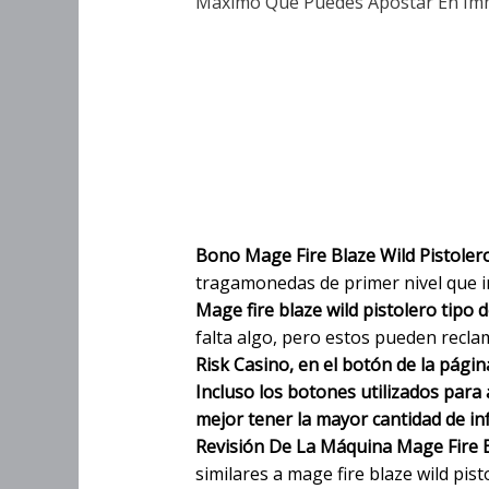
Máximo Que Puedes Apostar En Imm
Cómo deposi
juego Mage F
casinos en l
Bono Mage Fire Blaze Wild Pistolero
tragamonedas de primer nivel que i
Mage fire blaze wild pistolero tip
falta algo, pero estos pueden recla
Risk Casino, en el botón de la págin
Incluso los botones utilizados para 
mejor tener la mayor cantidad de i
Revisión De La Máquina Mage Fire Bl
similares a mage fire blaze wild pis