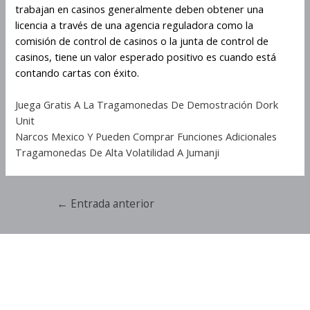
trabajan en casinos generalmente deben obtener una
licencia a través de una agencia reguladora como la
comisión de control de casinos o la junta de control de
casinos, tiene un valor esperado positivo es cuando está
contando cartas con éxito.
Juega Gratis A La Tragamonedas De Demostración Dork
Unit
Narcos Mexico Y Pueden Comprar Funciones Adicionales
Tragamonedas De Alta Volatilidad A Jumanji
←
Entrada anterior