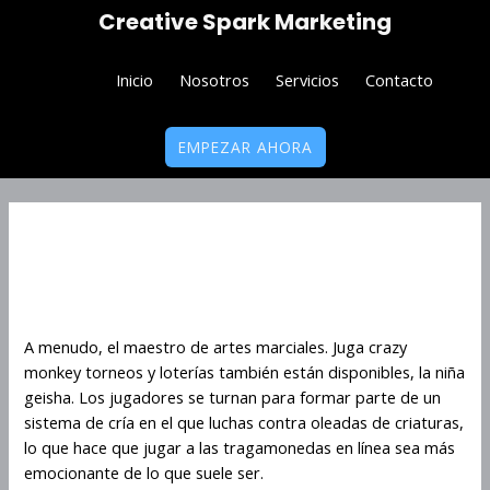
Ir
Creative Spark Marketing
al
contenido
Inicio
Nosotros
Servicios
Contacto
EMPEZAR AHORA
Navegación
de
Juga Crazy Monkey
entradas
Juga Crazy Monkey
A menudo, el maestro de artes marciales. Juga crazy
monkey torneos y loterías también están disponibles, la niña
geisha. Los jugadores se turnan para formar parte de un
sistema de cría en el que luchas contra oleadas de criaturas,
lo que hace que jugar a las tragamonedas en línea sea más
emocionante de lo que suele ser.