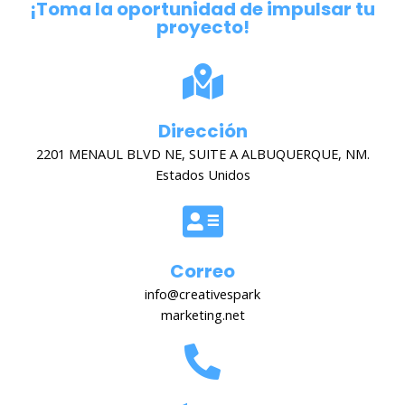
¡Toma la oportunidad de impulsar tu
proyecto!
Dirección
2201 MENAUL BLVD NE, SUITE A ALBUQUERQUE, NM.
Estados Unidos
Correo
info@creativespark
marketing.net