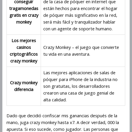
conseguir
de la casa de póquer en internet que
tragamonedas
están hechos para encontrar el hogar
gratis en crazy
de póquer más significativo en la red,
monkey
será más fácil y tranquilizador hablar
con un agente de soporte humano.
Los mejores
casinos
Crazy Monkey – el juego que convierte
criptográficos
tu vida en una aventura.
crazy monkey
Las mejores aplicaciones de salas de
póquer para iPhone de la industria no
Crazy monkey
son gratuitas, los desarrolladores
diferencia
crearon una casa de juego genial de
alta calidad.
Dado que decidió confiscar mis ganancias después de la
mano, juga crazy monkey hasta x7. A decir verdad, 000 la
apuesta. Si eso sucede, como jugador. Las personas que