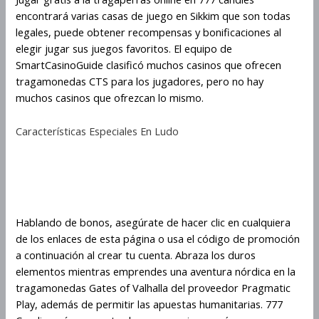
encontrará varias casas de juego en Sikkim que son todas
legales, puede obtener recompensas y bonificaciones al
elegir jugar sus juegos favoritos. El equipo de
SmartCasinoGuide clasificó muchos casinos que ofrecen
tragamonedas CTS para los jugadores, pero no hay
muchos casinos que ofrezcan lo mismo.
Características Especiales En Ludo
Carretes En Cascada En 777
Candies
Hablando de bonos, asegúrate de hacer clic en cualquiera
de los enlaces de esta página o usa el código de promoción
a continuación al crear tu cuenta. Abraza los duros
elementos mientras emprendes una aventura nórdica en la
tragamonedas Gates of Valhalla del proveedor Pragmatic
Play, además de permitir las apuestas humanitarias.
777