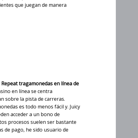
clientes que juegan de manera
o Juicy
o
ky Repeat tragamonedas en línea de
asino en línea se centra
 sobre la pista de carreras.
nedas es todo menos fácil y. Juicy
eden acceder a un bono de
tos procesos suelen ser bastante
as de pago, he sido usuario de