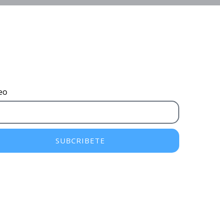
eo
SUBCRIBETE