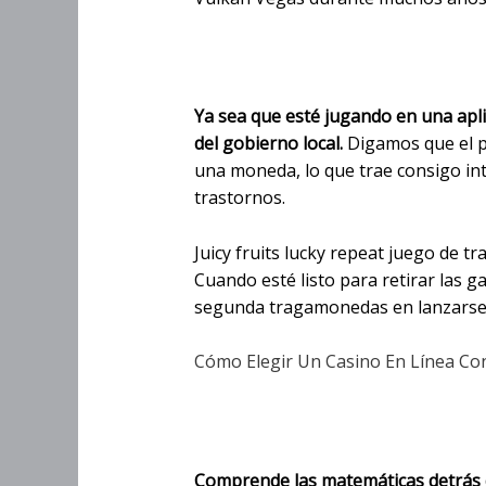
La estrategia que 
Ya sea que esté jugando en una apl
del gobierno local.
Digamos que el p
una moneda, lo que trae consigo int
trastornos.
Juicy fruits lucky repeat juego de 
Cuando esté listo para retirar las
segunda tragamonedas en lanzarse en
Cómo Elegir Un Casino En Línea Co
Función De Apuesta
Comprende las matemáticas detrás de