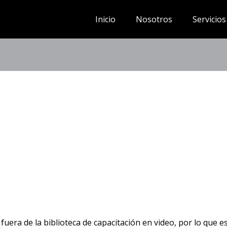
Inicio
Nosotros
Servicios
ky Repeat Juego De Tragamo
ts Lucky Repeat Ju
das De Casino
uera de la biblioteca de capacitación en video, por lo que e