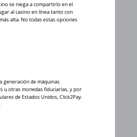
ino se niega a compartirlo en el
ugar al casino en línea tanto con
 más alta. No todas estas opciones
monedas
ma generación de máquinas
 u otras monedas fiduciarias, y por
lares de Estados Unidos, Click2Pay.
.