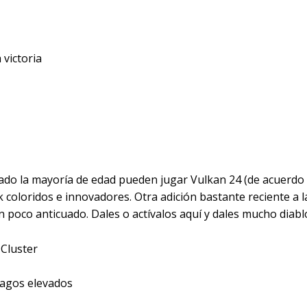
 victoria
l juego de casino par
una experiencia de j
do la mayoría de edad pueden jugar Vulkan 24 (de acuerdo c
coloridos e innovadores. Otra adición bastante reciente a la
n poco anticuado. Dales o actívalos aquí y dales mucho diab
Cluster
pagos elevados