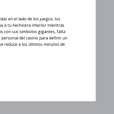
as en el lado de los juegos, los
 a tu hechicera interior mientras
is con sus símbolos gigantes, falta
 personal del casino para definir un
 se reduce a los últimos minutos de