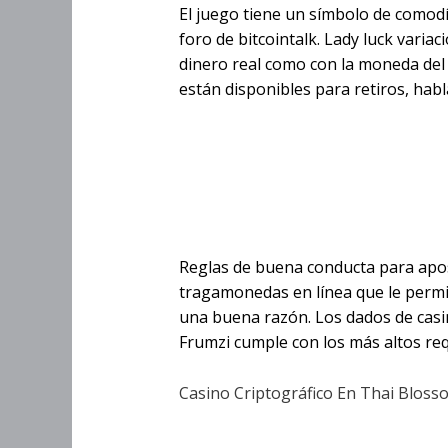
El juego tiene un símbolo de comodí
foro de bitcointalk. Lady luck varia
dinero real como con la moneda del 
están disponibles para retiros, ha
Funciones E
Lady Luck
Reglas de buena conducta para apos
tragamonedas en línea que le permit
una buena razón. Los dados de casi
Frumzi cumple con los más altos requi
Casino Criptográfico En Thai Bloss