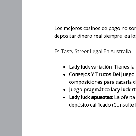
Descubre los mejor
Luck
Los mejores casinos de pago no son
depositar dinero real siempre lea l
Es Tasty Street Legal En Australia
Lady luck variación
: Tienes l
Consejos Y Trucos Del Juego
composiciones para sacarla de
Juego pragmático lady luck r
Lady luck apuestas
: La ofert
depósito calificado (Consulte l
Aprende a ju