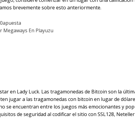
juego, considere comenzar en un lugar con una calificación
blamos brevemente sobre esto anteriormente.
20apuesta
er Megaways En Playuzu
speciales De Traga
tar en Lady Luck. Las tragamonedas de Bitcoin son la últi
en jugar a las tragamonedas con bitcoin en lugar de dólares
no se encuentran entre los juegos más emocionantes y popu
sitos de seguridad al codificar el sitio con SSL128, Neteller
es casinos en línea que ofrece