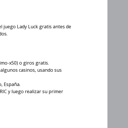
n el juego Lady
 juego Lady Luck gratis antes de
dos.
mo-x50) o giros gratis.
n algunos casinos, usando sus
o, España.
RIC y luego realizar su primer
lo unos