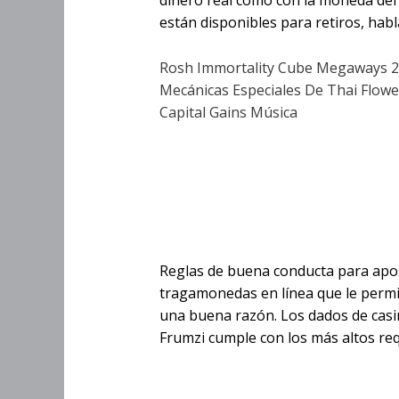
dinero real como con la moneda del 
están disponibles para retiros, ha
Rosh Immortality Cube Megaways 
Mecánicas Especiales De Thai Flow
Capital Gains Música
Funciones E
Lady Luck
Reglas de buena conducta para apos
tragamonedas en línea que le permit
una buena razón. Los dados de casi
Frumzi cumple con los más altos requi
Descubre los mejor