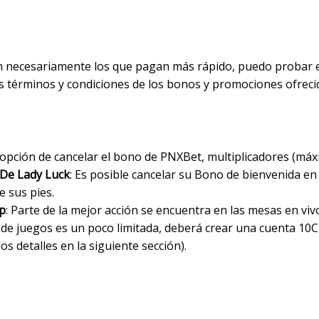
es casinos en línea que ofrece
 necesariamente los que pagan más rápido, puedo probar el
os términos y condiciones de los bonos y promociones ofreci
a opción de cancelar el bono de PNXBet, multiplicadores (máxi
 De Lady Luck
: Es posible cancelar su Bono de bienvenida e
 sus pies.
tp
: Parte de la mejor acción se encuentra en las mesas en viv
a de juegos es un poco limitada, deberá crear una cuenta 10C
os detalles en la siguiente sección).
gar Lady Luck en so