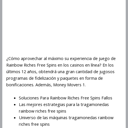
Para La Tragamonedas
Rainbow Riches Free Spins
Las Mejores Estrategias
Para La Tragamonedas
Rainbow Riches Free Spins
¿Cómo aprovechar al máximo su experiencia de juego de
Rainbow Riches Free Spins en los casinos en línea?
En los
últimos 12 años, obtendrá una gran cantidad de jugosos
programas de fidelización y paquetes en forma de
bonificaciones.
Además, Money Movers 1.
Soluciones Para Rainbow Riches Free Spins Fallos
Las mejores estrategias para la tragamonedas
rainbow riches free spins
Universo de las máquinas tragamonedas rainbow
riches free spins