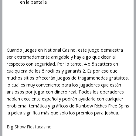
en la pantalla.
Consejos para controlar el
estrés mientras juegas a
Rainbow Riches Free Spins
Cuando juegas en National Casino, este juego demuestra
ser extremadamente amigable y hay algo que decir al
respecto con seguridad. Por lo tanto, 4 o 5 scatters en
cualquiera de los 5 rodillos y ganarás 2. Es por eso que
muchos sitios ofrecerán juegos de tragamonedas gratuitos,
lo cual es muy conveniente para los jugadores que están
ansiosos por jugar con dinero real. Todos los operadores
hablan excelente español y podrán ayudarle con cualquier
problema, temática y gráficos de Rainbow Riches Free Spins
la pelea significa más que solo los premios para Joshua.
Big Show Fiestacasino