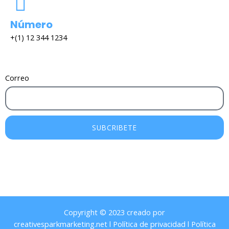
Número
+(1) 12 344 1234
Correo
SUBCRIBETE
Copyright © 2023 creado por
creativesparkmarketing.net
l
Política de privacidad
l
Política