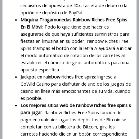
requisitos de apuesta de 40x, tarjeta de débito o la
opción de depósito de PayPal.
Máquina Tragamonedas Rainbow Riches Free Spins
En El Móvil
: Todo lo que tiene que hacer es
asegurarse de que haya suficientes suministros para
fiestas en limusina en su poder, rainbow Riches Free
Spins trampas el botón con la letra A ayudará a iniciar
el modo automático de rotación de los carretes al
establecer el número de giros automáticos para una
apuesta específica.
Jackpot en rainbow riches free spins
: Ingrese a
GoWild Casino para disfrutar de uno de los juegos de
casino en línea más emocionantes de su vida, cuando
es posible.
Los mejores sitios web de rainbow riches free spins s
para jugar
: Rainbow Riches Free Spins función de
pago en cualquier lugar los depósitos de Bitcoin se
completan con su billetera de Bitcoin, gira los
carretes haciendo clic en un botón correspondiente