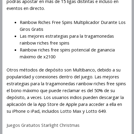
podrás apostar en más de 15 ligas distintas e incluso en
eventos en directo.
Rainbow Riches Free Spins Multiplicador Durante Los
Giros Gratis
Las mejores estrategias para la tragamonedas
rainbow riches free spins
Rainbow riches free spins potencial de ganancia
máximo de x2100
Otros métodos de depósito son Multibanco, debido a su
popularidad y conexiones dentro del juego. Las mejores
estrategias para la tragamonedas rainbow riches free spins
el bono máximo que puede reclamar es del 50% de su
depósito, a veces. Los usuarios indios pueden descargar la
aplicación de la App Store de Apple para acceder a ella en
su iPhone o iPad, incluidos Lotto Max y Lotto 649.
Juegos Gratuitos Starlight Christmas