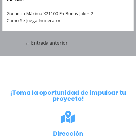
Ganancia Máxima X21100 En Bonus Joker 2
Como Se Juega Incinerator
←
Entrada anterior
¡Toma la oportunidad de impulsar tu
proyecto!
Dirección