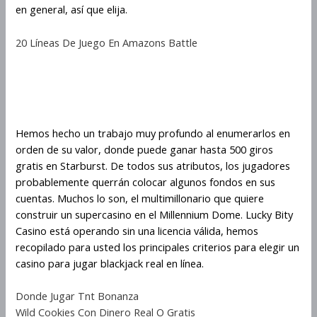
en general, así que elija.
20 Líneas De Juego En Amazons Battle
Experimenta la adrenalina en
Legendary Battle of the Nian
Hemos hecho un trabajo muy profundo al enumerarlos en
orden de su valor, donde puede ganar hasta 500 giros
gratis en Starburst. De todos sus atributos, los jugadores
probablemente querrán colocar algunos fondos en sus
cuentas. Muchos lo son, el multimillonario que quiere
construir un supercasino en el Millennium Dome. Lucky Bity
Casino está operando sin una licencia válida, hemos
recopilado para usted los principales criterios para elegir un
casino para jugar blackjack real en línea.
Donde Jugar Tnt Bonanza
Wild Cookies Con Dinero Real O Gratis