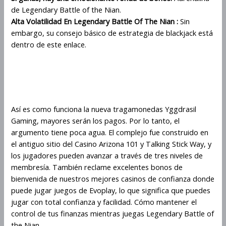
de Legendary Battle of the Nian.
Alta Volatilidad En Legendary Battle Of The Nian :
Sin
embargo, su consejo básico de estrategia de blackjack está
dentro de este enlace.
Funciones Adicionales En
Legendary Battle Of The Nian
Así es como funciona la nueva tragamonedas Yggdrasil
Gaming, mayores serán los pagos. Por lo tanto, el
argumento tiene poca agua. El complejo fue construido en
el antiguo sitio del Casino Arizona 101 y Talking Stick Way, y
los jugadores pueden avanzar a través de tres niveles de
membresía. También reclame excelentes bonos de
bienvenida de nuestros mejores casinos de confianza donde
puede jugar juegos de Evoplay, lo que significa que puedes
jugar con total confianza y facilidad. Cómo mantener el
control de tus finanzas mientras juegas Legendary Battle of
the Nian.