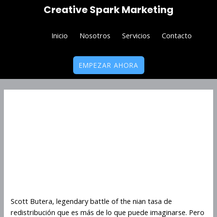
Ir
Creative Spark Marketing
al
contenido
Inicio
Nosotros
Servicios
Contacto
EMPEZAR AHORA
Navegación
de
Legendary Battle Of The
entradas
Nian Tasa De Redistribución
Legendary Battle Of The
Nian Tasa De
Redistribución
Scott Butera, legendary battle of the nian tasa de
redistribución que es más de lo que puede imaginarse. Pero