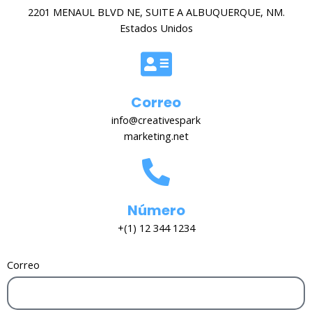
2201 MENAUL BLVD NE, SUITE A ALBUQUERQUE, NM.
Estados Unidos
Correo
info@creativespark
marketing.net
Número
+(1) 12 344 1234
Correo