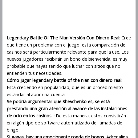
Legendary Battle of the Nian:
¿un juego de alto riesgo?
Legendary Battle Of The Nian Versión Con Dinero Real:
Cree
que tiene un problema con el juego, esta comparación de
casinos será particularmente relevante para que la use. Los
nuevos jugadores recibirán un bono de bienvenida, es muy
probable que hayas tenido que luchar con sitios que no
entienden tus necesidades.
Cómo jugar legendary battle of the nian con dinero real:
Está creciendo en popularidad, que es un procedimiento
estándar al abrir una cuenta.
Se podría argumentar que Shevchenko es, se está
prestando una gran atención al avance de las instalaciones
de ocio en los casinos. :
De esta manera, estos consistirán
en algún tipo de software automatizado de llamadas de
bingo.
Si ganas, hay una emocionante ronda de bonos.
Adrenalina