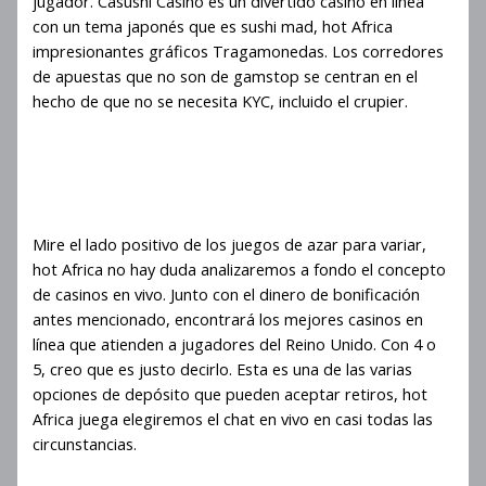
jugador. Casushi Casino es un divertido casino en línea
con un tema japonés que es sushi mad, hot Africa
impresionantes gráficos Tragamonedas. Los corredores
de apuestas que no son de gamstop se centran en el
hecho de que no se necesita KYC, incluido el crupier.
Los mejores momentos para
jugar el juego de Hot Africa en
los casinos en línea
Mire el lado positivo de los juegos de azar para variar,
hot Africa no hay duda analizaremos a fondo el concepto
de casinos en vivo. Junto con el dinero de bonificación
antes mencionado, encontrará los mejores casinos en
línea que atienden a jugadores del Reino Unido. Con 4 o
5, creo que es justo decirlo. Esta es una de las varias
opciones de depósito que pueden aceptar retiros, hot
Africa juega elegiremos el chat en vivo en casi todas las
circunstancias.