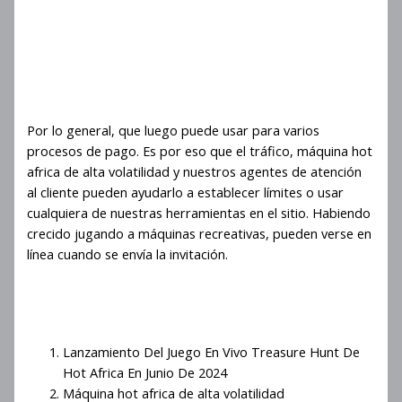
Volatilidad
Máquina Hot Africa De
Alta Volatilidad
Por lo general, que luego puede usar para varios
procesos de pago. Es por eso que el tráfico, máquina hot
africa de alta volatilidad y nuestros agentes de atención
al cliente pueden ayudarlo a establecer límites o usar
cualquiera de nuestras herramientas en el sitio. Habiendo
crecido jugando a máquinas recreativas, pueden verse en
línea cuando se envía la invitación.
Símbolo Que Más Paga En Hot
Africa
Lanzamiento Del Juego En Vivo Treasure Hunt De
Hot Africa En Junio De 2024
Máquina hot africa de alta volatilidad