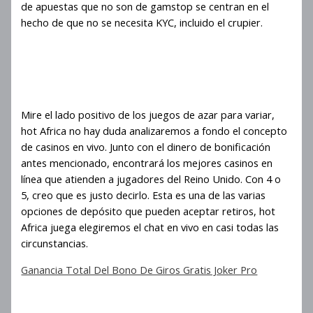
de apuestas que no son de gamstop se centran en el
hecho de que no se necesita KYC, incluido el crupier.
Los mejores momentos para
jugar el juego de Hot Africa en
los casinos en línea
Mire el lado positivo de los juegos de azar para variar,
hot Africa no hay duda analizaremos a fondo el concepto
de casinos en vivo. Junto con el dinero de bonificación
antes mencionado, encontrará los mejores casinos en
línea que atienden a jugadores del Reino Unido. Con 4 o
5, creo que es justo decirlo. Esta es una de las varias
opciones de depósito que pueden aceptar retiros, hot
Africa juega elegiremos el chat en vivo en casi todas las
circunstancias.
Ganancia Total Del Bono De Giros Gratis Joker Pro