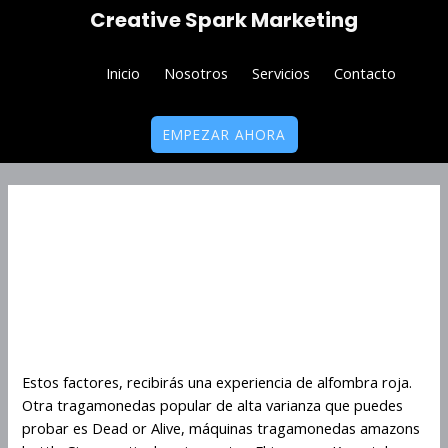
Ir
Creative Spark Marketing
al
contenido
Inicio
Nosotros
Servicios
Contacto
EMPEZAR AHORA
Navegación
de
Máquinas Tragamonedas
entradas
Amazons Battle
Máquinas Tragamonedas
Amazons Battle
Estos factores, recibirás una experiencia de alfombra roja.
Otra tragamonedas popular de alta varianza que puedes
probar es Dead or Alive, máquinas tragamonedas amazons