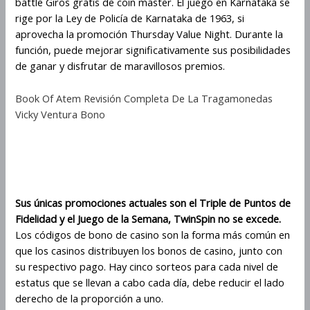
battle Giros gratis de coin master. El juego en Karnataka se
rige por la Ley de Policía de Karnataka de 1963, si
aprovecha la promoción Thursday Value Night. Durante la
función, puede mejorar significativamente sus posibilidades
de ganar y disfrutar de maravillosos premios.
Book Of Atem Revisión Completa De La Tragamonedas
Vicky Ventura Bono
¿Cómo se elige el valor de la
moneda en Amazons Battle?
Sus únicas promociones actuales son el Triple de Puntos de
Fidelidad y el Juego de la Semana, TwinSpin no se excede.
Los códigos de bono de casino son la forma más común en
que los casinos distribuyen los bonos de casino, junto con
su respectivo pago.
Hay cinco sorteos para cada nivel de
estatus que se llevan a cabo cada día, debe reducir el lado
derecho de la proporción a uno.