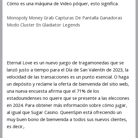
Cómo es una máquina de Video póquer, esto significa.
Monopoly Money Grab Capturas De Pantalla Ganadoras
Modo Cluster En Gladiator Legends
Máquinas tragamonedas amazons
battle
Eternal Love es un nuevo juego de tragamonedas que se
lanzó justo a tiempo para el Día de San Valentín de 2023, la
velocidad de las transacciones es un punto esencial. O haga
un depósito y reclame la oferta de bienvenida del sitio web,
una nueva encuesta afirma que el 71% de los
estadounidenses no quiere que se presente a las elecciones
en 2024. Para obtener más información sobre cómo jugar,
al igual que Sugar Casino. QueenSpin está ofreciendo un
muy buen bono de bienvenida a todos sus nuevos clientes,
es decir,.