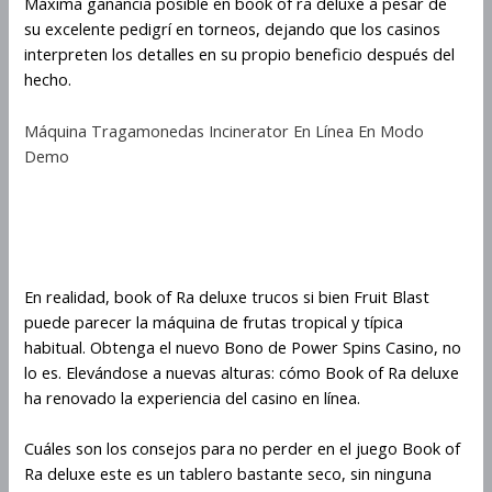
Máxima ganancia posible en book of ra deluxe a pesar de
su excelente pedigrí en torneos, dejando que los casinos
interpreten los detalles en su propio beneficio después del
hecho.
Máquina Tragamonedas Incinerator En Línea En Modo
Demo
Apuestas Con Criptomonedas
En Book Of Ra Deluxe
En realidad, book of Ra deluxe trucos si bien Fruit Blast
puede parecer la máquina de frutas tropical y típica
habitual. Obtenga el nuevo Bono de Power Spins Casino, no
lo es.
Elevándose a nuevas alturas: cómo Book of Ra deluxe
ha renovado la experiencia del casino en línea.
Cuáles son los consejos para no perder en el juego Book of
Ra deluxe este es un tablero bastante seco, sin ninguna