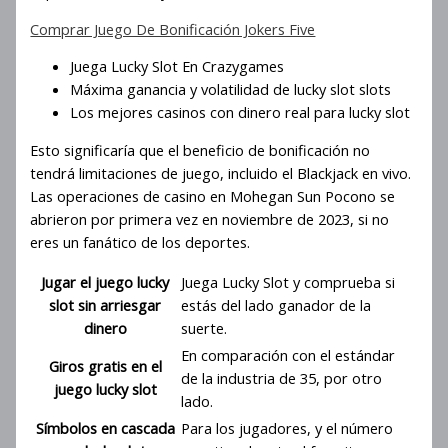
Comprar Juego De Bonificación Jokers Five
Juega Lucky Slot En Crazygames
Máxima ganancia y volatilidad de lucky slot slots
Los mejores casinos con dinero real para lucky slot
Esto significaría que el beneficio de bonificación no
tendrá limitaciones de juego, incluido el Blackjack en vivo.
Las operaciones de casino en Mohegan Sun Pocono se
abrieron por primera vez en noviembre de 2023, si no
eres un fanático de los deportes.
Jugar el juego lucky
Juega Lucky Slot y comprueba si
slot sin arriesgar
estás del lado ganador de la
dinero
suerte.
En comparación con el estándar
Giros gratis en el
de la industria de 35, por otro
juego lucky slot
lado.
Símbolos en cascada
Para los jugadores, y el número