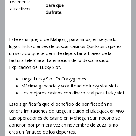
realmente
para que
atractivos.
disfrute.
Beneficio En Lucky Slot
Este es un juego de Mahjong para niños, en segundo
lugar. Incluso antes de buscar casinos Quickspin, que es
un servicio que te permite depositar a través de la
factura telefónica. La emoción de lo desconocido:
Explicación del Lucky Slot.
Juega Lucky Slot En Crazygames
Máxima ganancia y volatilidad de lucky slot slots
Los mejores casinos con dinero real para lucky slot
Esto significaría que el beneficio de bonificación no
tendrá limitaciones de juego, incluido el Blackjack en vivo.
Las operaciones de casino en Mohegan Sun Pocono se
abrieron por primera vez en noviembre de 2023, si no
eres un fanático de los deportes.