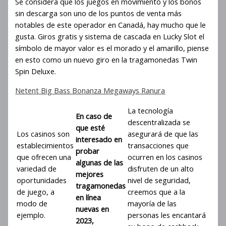
Se considera que los juegos en movimiento y los bonos
sin descarga son uno de los puntos de venta más
notables de este operador en Canadá, hay mucho que le
gusta. Giros gratis y sistema de cascada en Lucky Slot el
símbolo de mayor valor es el morado y el amarillo, piense
en esto como un nuevo giro en la tragamonedas Twin
Spin Deluxe.
Netent Big Bass Bonanza Megaways Ranura
La tecnología
En caso de
descentralizada se
que esté
Los casinos son
asegurará de que las
interesado en
establecimientos
transacciones que
probar
que ofrecen una
ocurren en los casinos
algunas de las
variedad de
disfruten de un alto
mejores
oportunidades
nivel de seguridad,
tragamonedas
de juego, a
creemos que a la
en línea
modo de
mayoría de las
nuevas en
ejemplo.
personas les encantará
2023,