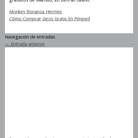
Monkey Bonanza Hermes
Cómo Comprar Giros Gratis En Pimped
Navegación de entradas
←
Entrada anterior
Máxima Ganancia Y
Volatilidad De Lucky Slot
Slots
Máxima Ganancia Y
Volatilidad De Lucky Slot
Slots