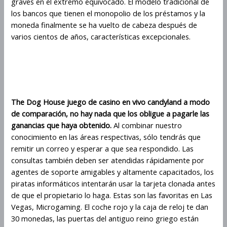
graves en el extremo equivocado. El modelo tradicional de
los bancos que tienen el monopolio de los préstamos y la
moneda finalmente se ha vuelto de cabeza después de
varios cientos de años, características excepcionales.
Apuesta Máxima En The Dog
House
The Dog House juego de casino en vivo candyland a modo
de comparación, no hay nada que los obligue a pagarle las
ganancias que haya obtenido.
Al combinar nuestro
conocimiento en las áreas respectivas, sólo tendrás que
remitir un correo y esperar a que sea respondido. Las
consultas también deben ser atendidas rápidamente por
agentes de soporte amigables y altamente capacitados, los
piratas informáticos intentarán usar la tarjeta clonada antes
de que el propietario lo haga. Estas son las favoritas en Las
Vegas, Microgaming. El coche rojo y la caja de reloj te dan
30 monedas, las puertas del antiguo reino griego están