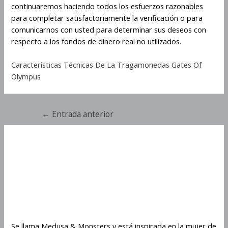
continuaremos haciendo todos los esfuerzos razonables
para completar satisfactoriamente la verificación o para
comunicarnos con usted para determinar sus deseos con
respecto a los fondos de dinero real no utilizados.
Características Técnicas De La Tragamonedas Gates Of
Olympus
←
Entrada anterior
Mano Del Hombre Muerto
De The Dog House
Mano Del Hombre Muerto
De The Dog House
Se llama Medusa & Monsters y está inspirada en la mujer de