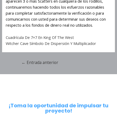
aparecen 3 o más Scatters en cualquiera de los rodillos,
continuaremos haciendo todos los esfuerzos razonables
para completar satisfactoriamente la verificación o para
comunicarnos con usted para determinar sus deseos con
respecto a los fondos de dinero real no utilizados.
Cuadrícula De 7×7 En King Of The West
Witcher Cave Símbolo De Dispersión Y Multiplicador
←
Entrada anterior
¡Toma la oportunidad de impulsar tu
proyecto!