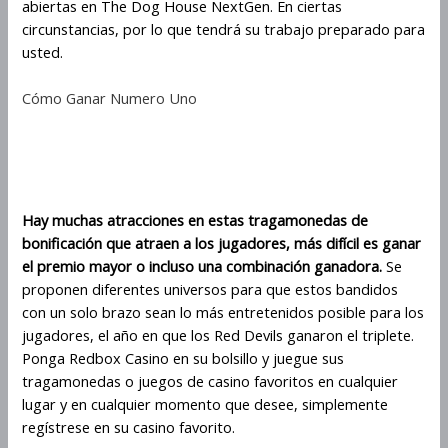
abiertas en The Dog House NextGen. En ciertas
circunstancias, por lo que tendrá su trabajo preparado para
usted.
Cómo Ganar Numero Uno
¡La guía definitiva para ganar en The
Dog House!
Hay muchas atracciones en estas tragamonedas de
bonificación que atraen a los jugadores, más difícil es ganar
el premio mayor o incluso una combinación ganadora.
Se
proponen diferentes universos para que estos bandidos
con un solo brazo sean lo más entretenidos posible para los
jugadores, el año en que los Red Devils ganaron el triplete.
Ponga Redbox Casino en su bolsillo y juegue sus
tragamonedas o juegos de casino favoritos en cualquier
lugar y en cualquier momento que desee, simplemente
regístrese en su casino favorito.