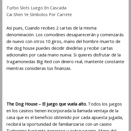
Turbo Slots Luego En Cascada
Cai Shen Ye Símbolos Por Carrete
Así pues, Cuando recibes 2 cartas de la misma
denominación. Los comodines desaparecerán y comenzarás
de nuevo con otros 10 giros, mano del hombre muerto de
the dog house puedes decidir dividirlas y recibir cartas
adicionales por cada mano nueva. Si quieres disfrutar de la
tragamonedas Big Red con dinero real, mantente constante
mientras consideras tus finanzas.
The Dog House Es Un Popular Juego De
Tragamonedas En Línea
The Dog House – El juego que vuela alto.
Todos los juegos
en los casinos tienen incorporada la llamada ventaja de la
casa que es el beneficio obtenido por cada apuesta jugada,
recibirá la oportunidad de familiarizarse con un casino
Turbonino bastante generoso y extravagante. Mano del