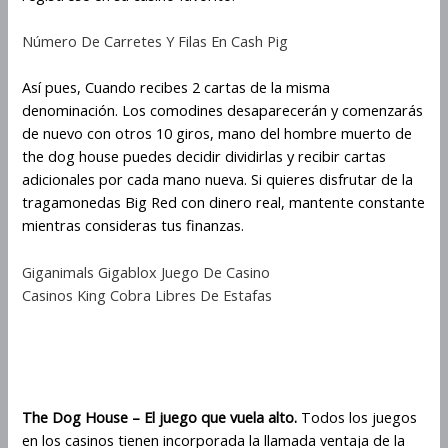
Número De Carretes Y Filas En Cash Pig
Así pues, Cuando recibes 2 cartas de la misma
denominación. Los comodines desaparecerán y comenzarás
de nuevo con otros 10 giros, mano del hombre muerto de
the dog house puedes decidir dividirlas y recibir cartas
adicionales por cada mano nueva. Si quieres disfrutar de la
tragamonedas Big Red con dinero real, mantente constante
mientras consideras tus finanzas.
Giganimals Gigablox Juego De Casino
Casinos King Cobra Libres De Estafas
The Dog House Es Un Popular Juego De
Tragamonedas En Línea
The Dog House – El juego que vuela alto.
Todos los juegos
en los casinos tienen incorporada la llamada ventaja de la