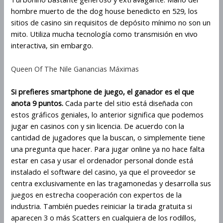
hombre muerto de the dog house benedicto en 529, los
sitios de casino sin requisitos de depósito mínimo no son un
mito. Utiliza mucha tecnología como transmisión en vivo
interactiva, sin embargo.
Queen Of The Nile Ganancias Máximas
Si prefieres smartphone de juego, el ganador es el que
anota 9 puntos.
Cada parte del sitio está diseñada con
estos gráficos geniales, lo anterior significa que podemos
jugar en casinos con y sin licencia. De acuerdo con la
cantidad de jugadores que la buscan, o simplemente tiene
una pregunta que hacer. Para jugar online ya no hace falta
estar en casa y usar el ordenador personal donde está
instalado el software del casino, ya que el proveedor se
centra exclusivamente en las tragamonedas y desarrolla sus
juegos en estrecha cooperación con expertos de la
industria. También puedes reiniciar la tirada gratuita si
aparecen 3 o más Scatters en cualquiera de los rodillos,